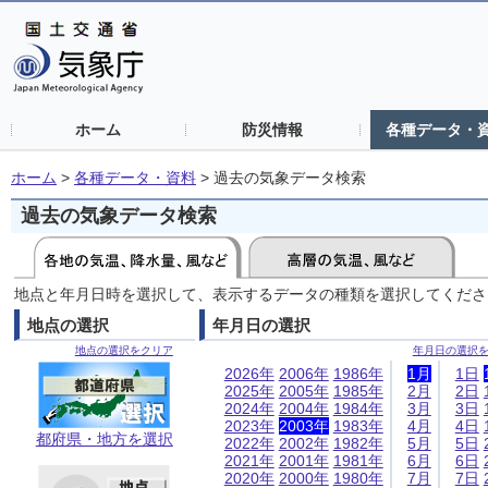
ホーム
防災情報
各種データ・
ホーム
>
各種データ・資料
>
過去の気象データ検索
過去の気象データ検索
地点と年月日時を選択して、表示するデータの種類を選択してくださ
地点の選択
年月日の選択
地点の選択をクリア
年月日の選択
2026年
2006年
1986年
1月
1日
2025年
2005年
1985年
2月
2日
2024年
2004年
1984年
3月
3日
2023年
2003年
1983年
4月
4日
都府県・地方を選択
2022年
2002年
1982年
5月
5日
2021年
2001年
1981年
6月
6日
2020年
2000年
1980年
7月
7日