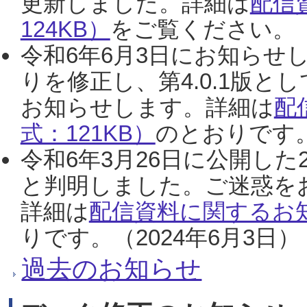
更新しました。詳細は
配信
124KB）
をご覧ください。（2
令和6年6月3日にお知らせし
りを修正し、第4.0.1版
お知らせします。詳細は
配
式：121KB）
のとおりです。
令和6年3月26日に公開した
と判明しました。ご迷惑を
詳細は
配信資料に関するお知
りです。（2024年6月3日）
過去のお知らせ