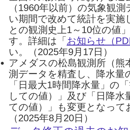
（1960年以前）の気象観
い期間で改めて統計を実施
との観測史上1～10位の値
す。詳細は「
お知らせ（PDF
い。（2025年9月17日）
アメダスの松島観測所（熊本
測データを精査し、降水量
「日最大1時間降水量」の「
しての値）」及び「日降水
ての値）」も変更となって
（2025年8月20日）