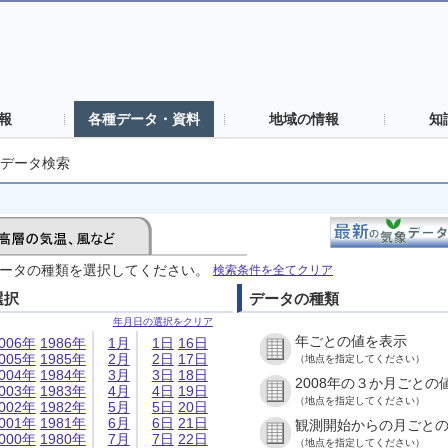
報
各種データ・資料
地域の情報
知
データ検索
ータの種類を選択してください。
検索条件を全てクリア
選択
データの種類
年月日の選択をクリア
年ごとの値を表示
006年
1986年
1月
1日
16日
005年
1985年
2月
2日
17日
（地点を指定してください）
004年
1984年
3月
3日
18日
2008年の３か月ごとの
003年
1983年
4月
4日
19日
（地点を指定してください）
002年
1982年
5月
5日
20日
001年
1981年
6月
6日
21日
観測開始からの月ごと
000年
1980年
7月
7日
22日
（地点を指定してください）