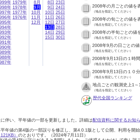
999年
1979年
8月
8日
23日
2008年の月ごとの値を
998年
1978年
9月
9日
24日
997年
1977年
10月
10日
25日
（地点を指定してください）
996年
1976年
11月
11日
26日
2008年の旬ごとの値を
995年
12月
12日
27日
（地点を指定してください）
994年
13日
28日
993年
14日
29日
2008年の半旬ごとの値
992年
15日
30日
（地点を指定してください）
991年
2008年9月の日ごとの
990年
（地点を指定してください）
989年
988年
2008年9月13日の１
987年
（地点を指定してください）
2008年9月13日の１
（地点を指定してください）
地点ごとの観測史上1～
（地点を指定してください）
歴代全国ランキング
設に伴い、平年値の一部を更新しました。詳細は
配信資料に関するお知らせ
0年平年値の第4版の一部誤りを修正し、第4.0.1版として公開、利用を
21KB）
のとおりです。（2024年7月11日）
0年平年値の第4版に誤りがあると判明しました。ご迷惑をおかけして申し訳