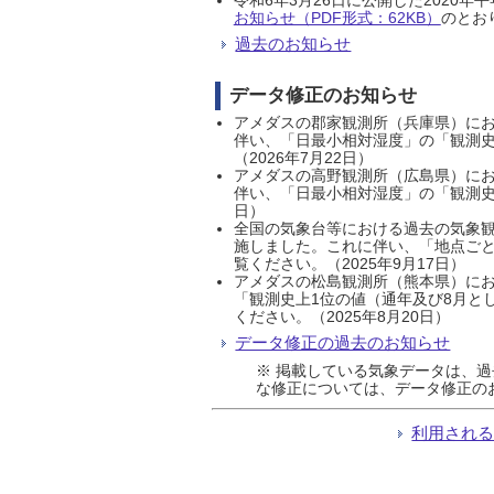
お知らせ（PDF形式：62KB）
のとおり
過去のお知らせ
データ修正のお知らせ
アメダスの郡家観測所（兵庫県）におい
伴い、「日最小相対湿度」の「観測史
（2026年7月22日）
アメダスの高野観測所（広島県）におい
伴い、「日最小相対湿度」の「観測史
日）
全国の気象台等における過去の気象観
施しました。これに伴い、「地点ごと
覧ください。（2025年9月17日）
アメダスの松島観測所（熊本県）にお
「観測史上1位の値（通年及び8月と
ください。（2025年8月20日）
データ修正の過去のお知らせ
※ 掲載している気象データは、
な修正については、データ修正の
利用され