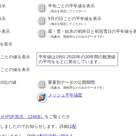
表示
半旬ごとの平年値を表示
（地点を指定してください）
表示
9月の日ごとの平年値を表示
（地点を指定してください）
を表示
霜・雪・結氷の初終日と初冠雪日の平年値を
（気象台、測候所などのみのデータです）
値を表示
時間ごとの値を表示
平年値は1991-2020年の30年間の観測値
の平均をもとに算出しています。
０分ごとの値を表示
10位の値
要素別データの公開期間
（気象台、測候所などのみのデータです）
メッシュ平年値図
(PDF形式：124KB）
をご覧くださ
開始しましたのでお知らせします。詳細は
配
ございません。詳細は
配信資料に関する