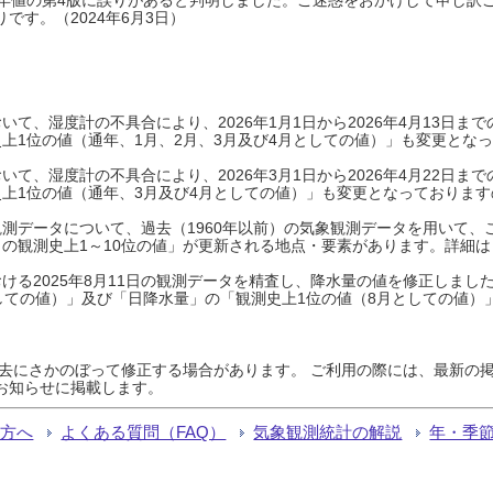
です。（2024年6月3日）
て、湿度計の不具合により、2026年1月1日から2026年4月13日
上1位の値（通年、1月、2月、3月及び4月としての値）」も変更とな
て、湿度計の不具合により、2026年3月1日から2026年4月22日
上1位の値（通年、3月及び4月としての値）」も変更となっておりますので
測データについて、過去（1960年以前）の気象観測データを用いて、
の観測史上1～10位の値」が更新される地点・要素があります。詳細は
ける2025年8月11日の観測データを精査し、降水量の値を修正しまし
しての値）」及び「日降水量」の「観測史上1位の値（8月としての値）
過去にさかのぼって修正する場合があります。 ご利用の際には、最新の掲
お知らせに掲載します。
る方へ
よくある質問（FAQ）
気象観測統計の解説
年・季