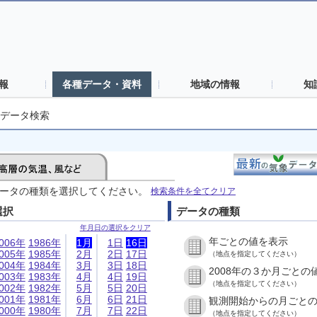
報
各種データ・資料
地域の情報
知
データ検索
ータの種類を選択してください。
検索条件を全てクリア
選択
データの種類
年月日の選択をクリア
年ごとの値を表示
006年
1986年
1月
1日
16日
005年
1985年
2月
2日
17日
（地点を指定してください）
004年
1984年
3月
3日
18日
2008年の３か月ごとの
003年
1983年
4月
4日
19日
（地点を指定してください）
002年
1982年
5月
5日
20日
001年
1981年
6月
6日
21日
観測開始からの月ごと
000年
1980年
7月
7日
22日
（地点を指定してください）