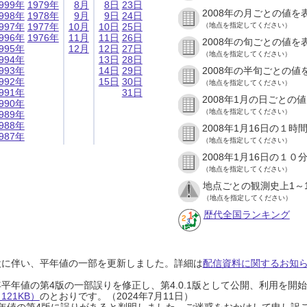
999年
1979年
8月
8日
23日
2008年の月ごとの値を
998年
1978年
9月
9日
24日
997年
1977年
10月
10日
25日
（地点を指定してください）
996年
1976年
11月
11日
26日
2008年の旬ごとの値を
995年
12月
12日
27日
（地点を指定してください）
994年
13日
28日
993年
14日
29日
2008年の半旬ごとの値
992年
15日
30日
（地点を指定してください）
991年
31日
2008年1月の日ごとの
990年
（地点を指定してください）
989年
988年
2008年1月16日の１
987年
（地点を指定してください）
2008年1月16日の１
（地点を指定してください）
地点ごとの観測史上1～
（地点を指定してください）
歴代全国ランキング
設に伴い、平年値の一部を更新しました。詳細は
配信資料に関するお知らせ
0年平年値の第4版の一部誤りを修正し、第4.0.1版として公開、利用を
21KB）
のとおりです。（2024年7月11日）
0年平年値の第4版に誤りがあると判明しました。ご迷惑をおかけして申し訳