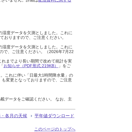
までの湿度データを欠測としました。これに
っておりますので、ご注意ください。
までの湿度データを欠測としました。これに
、ご注意ください。（2026年7月22
これまでより長い期間で改めて統計を実
「
お知らせ（PDF形式:219KB）
」をご
た。これに伴い「日最大1時間降水量」の
」も変更となっておりますので、ご注意
載データをご確認ください。 なお、主
節・各月の天候
平年値ダウンロード
このページのトップへ