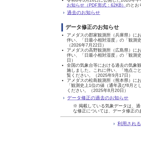
お知らせ（PDF形式：62KB）
のとおり
過去のお知らせ
データ修正のお知らせ
アメダスの郡家観測所（兵庫県）におい
伴い、「日最小相対湿度」の「観測史
（2026年7月22日）
アメダスの高野観測所（広島県）におい
伴い、「日最小相対湿度」の「観測史
日）
全国の気象台等における過去の気象観
施しました。これに伴い、「地点ごと
覧ください。（2025年9月17日）
アメダスの松島観測所（熊本県）にお
「観測史上1位の値（通年及び8月と
ください。（2025年8月20日）
データ修正の過去のお知らせ
※ 掲載している気象データは、
な修正については、データ修正の
利用され