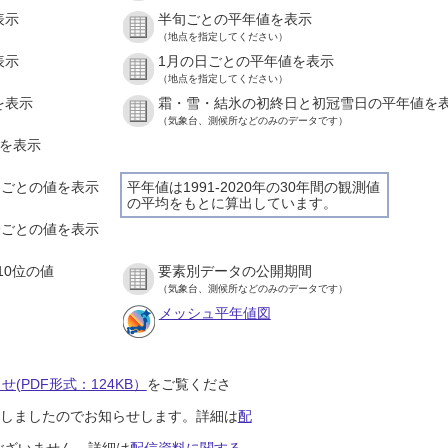
表示
半旬ごとの平年値を表示
（地点を指定してください）
表示
1月の日ごとの平年値を表示
（地点を指定してください）
を表示
霜・雪・結氷の初終日と初冠雪日の平年値を
（気象台、測候所などのみのデータです）
値を表示
時間ごとの値を表示
平年値は1991-2020年の30年間の観測値
の平均をもとに算出しています。
０分ごとの値を表示
10位の値
要素別データの公開期間
（気象台、測候所などのみのデータです）
メッシュ平年値図
(PDF形式：124KB）
をご覧くださ
開始しましたのでお知らせします。詳細は
配
ございません。詳細は
配信資料に関する