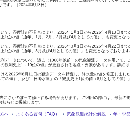
です。（2024年6月3日）
て、湿度計の不具合により、2026年1月1日から2026年4月13日
上1位の値（通年、1月、2月、3月及び4月としての値）」も変更とな
て、湿度計の不具合により、2026年3月1日から2026年4月22日
上1位の値（通年、3月及び4月としての値）」も変更となっておりますので
測データについて、過去（1960年以前）の気象観測データを用いて、
の観測史上1～10位の値」が更新される地点・要素があります。詳細は
ける2025年8月11日の観測データを精査し、降水量の値を修正しまし
しての値）」及び「日降水量」の「観測史上1位の値（8月としての値）
過去にさかのぼって修正する場合があります。 ご利用の際には、最新の掲
お知らせに掲載します。
る方へ
よくある質問（FAQ）
気象観測統計の解説
年・季