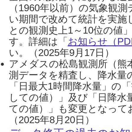
（1960年以前）の気象観
い期間で改めて統計を実施
との観測史上1～10位の値
す。詳細は「
お知らせ（PDF
い。（2025年9月17日）
アメダスの松島観測所（熊本
測データを精査し、降水量
「日最大1時間降水量」の「
しての値）」及び「日降水
ての値）」も変更となって
（2025年8月20日）