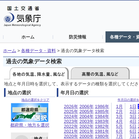
ホーム
防災情報
各種データ・
ホーム
>
各種データ・資料
>
過去の気象データ検索
過去の気象データ検索
地点と年月日時を選択して、表示するデータの種類を選択してくださ
地点の選択
年月日の選択
地点の選択をクリア
年月日の選択
2026年
2006年
1986年
1月
1日
2025年
2005年
1985年
2月
2日
2024年
2004年
1984年
3月
3日
2023年
2003年
1983年
4月
4日
都府県・地方を選択
2022年
2002年
1982年
5月
5日
2021年
2001年
1981年
6月
6日
2020年
2000年
1980年
7月
7日