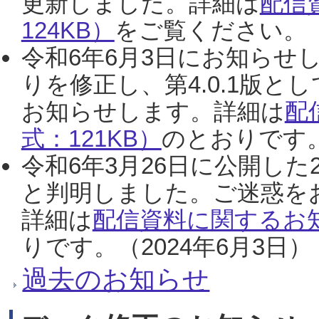
更新しました。詳細は
配信
124KB）
をご覧ください。（2
令和6年6月3日にお知らせし
りを修正し、第4.0.1版
お知らせします。詳細は
配
式：121KB）
のとおりです。
令和6年3月26日に公開した
と判明しました。ご迷惑を
詳細は
配信資料に関するお知
りです。（2024年6月3日）
過去のお知らせ