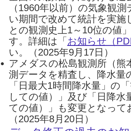
（1960年以前）の気象観
い期間で改めて統計を実施
との観測史上1～10位の値
す。詳細は「
お知らせ（PDF
い。（2025年9月17日）
アメダスの松島観測所（熊本
測データを精査し、降水量
「日最大1時間降水量」の「
しての値）」及び「日降水
ての値）」も変更となって
（2025年8月20日）