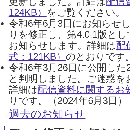
更新しました。詳細は
配信
124KB）
をご覧ください。（2
令和6年6月3日にお知らせし
りを修正し、第4.0.1版
お知らせします。詳細は
配
式：121KB）
のとおりです。
令和6年3月26日に公開した
と判明しました。ご迷惑を
詳細は
配信資料に関するお知
りです。（2024年6月3日）
過去のお知らせ