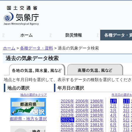
ホーム
防災情報
各種データ・
ホーム
>
各種データ・資料
>
過去の気象データ検索
過去の気象データ検索
地点と年月日時を選択して、表示するデータの種類を選択してくださ
地点の選択
年月日の選択
地点の選択をクリア
年月日の選択
2026年
2006年
1986年
1月
1日
2025年
2005年
1985年
2月
2日
2024年
2004年
1984年
3月
3日
2023年
2003年
1983年
4月
4日
都府県・地方を選択
2022年
2002年
1982年
5月
5日
2021年
2001年
1981年
6月
6日
2020年
2000年
1980年
7月
7日