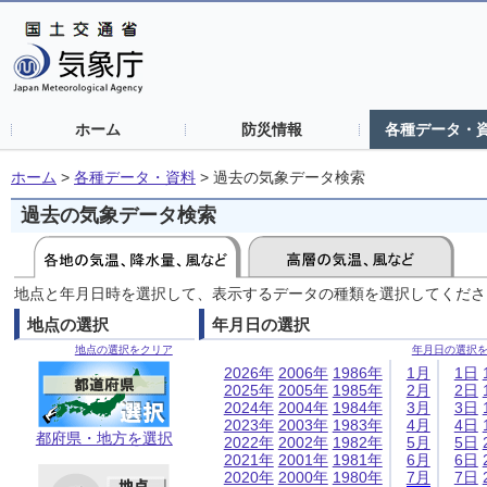
ホーム
防災情報
各種データ・
ホーム
>
各種データ・資料
>
過去の気象データ検索
過去の気象データ検索
地点と年月日時を選択して、表示するデータの種類を選択してくださ
地点の選択
年月日の選択
地点の選択をクリア
年月日の選択
2026年
2006年
1986年
1月
1日
2025年
2005年
1985年
2月
2日
2024年
2004年
1984年
3月
3日
2023年
2003年
1983年
4月
4日
都府県・地方を選択
2022年
2002年
1982年
5月
5日
2021年
2001年
1981年
6月
6日
2020年
2000年
1980年
7月
7日