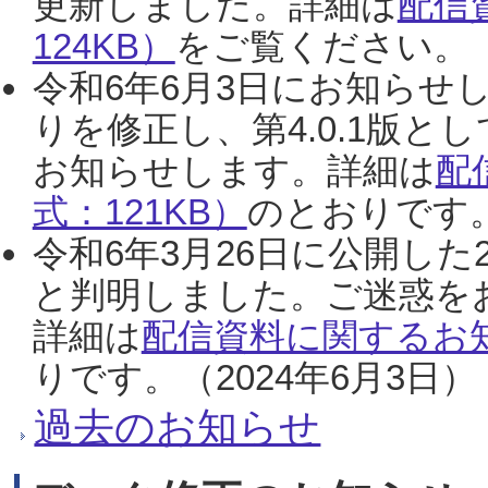
更新しました。詳細は
配信
124KB）
をご覧ください。（2
令和6年6月3日にお知らせし
りを修正し、第4.0.1版
お知らせします。詳細は
配
式：121KB）
のとおりです。
令和6年3月26日に公開した
と判明しました。ご迷惑を
詳細は
配信資料に関するお知
りです。（2024年6月3日）
過去のお知らせ