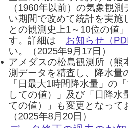
（1960年以前）の気象観
い期間で改めて統計を実施
との観測史上1～10位の値
す。詳細は「
お知らせ（PDF
い。（2025年9月17日）
アメダスの松島観測所（熊本
測データを精査し、降水量
「日最大1時間降水量」の「
しての値）」及び「日降水
ての値）」も変更となって
（2025年8月20日）