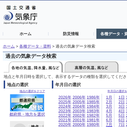
ホーム
防災情報
各種データ・
ホーム
>
各種データ・資料
>
過去の気象データ検索
過去の気象データ検索
地点と年月日時を選択して、表示するデータの種類を選択してくださ
地点の選択
年月日の選択
地点の選択をクリア
年月日の選択
2026年
2006年
1986年
1月
1日
2025年
2005年
1985年
2月
2日
2024年
2004年
1984年
3月
3日
2023年
2003年
1983年
4月
4日
都府県・地方を選択
2022年
2002年
1982年
5月
5日
2021年
2001年
1981年
6月
6日
2020年
2000年
1980年
7月
7日