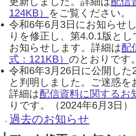
更新しました。詳細は
配信
124KB）
をご覧ください。（2
令和6年6月3日にお知らせし
りを修正し、第4.0.1版
お知らせします。詳細は
配
式：121KB）
のとおりです。
令和6年3月26日に公開した
と判明しました。ご迷惑を
詳細は
配信資料に関するお知
りです。（2024年6月3日）
過去のお知らせ