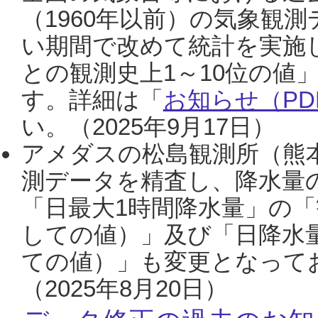
（1960年以前）の気象観
い期間で改めて統計を実施
との観測史上1～10位の値
す。詳細は「
お知らせ（PDF
い。（2025年9月17日）
アメダスの松島観測所（熊本
測データを精査し、降水量
「日最大1時間降水量」の「
しての値）」及び「日降水
ての値）」も変更となって
（2025年8月20日）