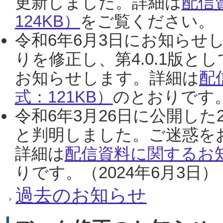
更新しました。詳細は
配信
124KB）
をご覧ください。（2
令和6年6月3日にお知らせし
りを修正し、第4.0.1版
お知らせします。詳細は
配
式：121KB）
のとおりです。
令和6年3月26日に公開した
と判明しました。ご迷惑を
詳細は
配信資料に関するお知
りです。（2024年6月3日）
過去のお知らせ