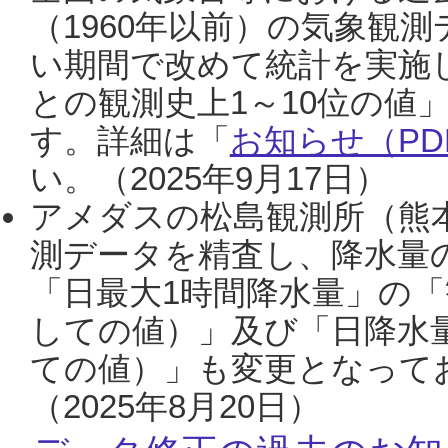
（1960年以前）の気象観
い期間で改めて統計を実施
との観測史上1～10位の値
す。詳細は「
お知らせ（PDF
い。（2025年9月17日）
アメダスの松島観測所（熊本
測データを精査し、降水量
「日最大1時間降水量」の「
しての値）」及び「日降水
ての値）」も変更となって
（2025年8月20日）