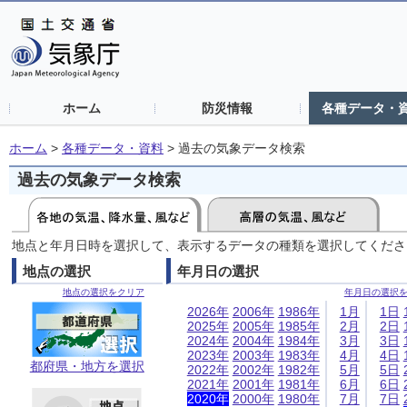
ホーム
防災情報
各種データ・
ホーム
>
各種データ・資料
>
過去の気象データ検索
過去の気象データ検索
地点と年月日時を選択して、表示するデータの種類を選択してくださ
地点の選択
年月日の選択
地点の選択をクリア
年月日の選択
2026年
2006年
1986年
1月
1日
2025年
2005年
1985年
2月
2日
2024年
2004年
1984年
3月
3日
2023年
2003年
1983年
4月
4日
都府県・地方を選択
2022年
2002年
1982年
5月
5日
2021年
2001年
1981年
6月
6日
2020年
2000年
1980年
7月
7日