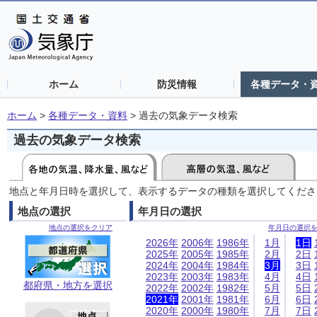
ホーム
防災情報
各種データ・
ホーム
>
各種データ・資料
>
過去の気象データ検索
過去の気象データ検索
地点と年月日時を選択して、表示するデータの種類を選択してくださ
地点の選択
年月日の選択
地点の選択をクリア
年月日の選択
2026年
2006年
1986年
1月
1日
2025年
2005年
1985年
2月
2日
2024年
2004年
1984年
3月
3日
2023年
2003年
1983年
4月
4日
都府県・地方を選択
2022年
2002年
1982年
5月
5日
2021年
2001年
1981年
6月
6日
2020年
2000年
1980年
7月
7日