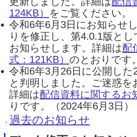
更新しました。詳細は
配信
124KB）
をご覧ください。（2
令和6年6月3日にお知らせし
りを修正し、第4.0.1版
お知らせします。詳細は
配
式：121KB）
のとおりです。
令和6年3月26日に公開した
と判明しました。ご迷惑を
詳細は
配信資料に関するお知
りです。（2024年6月3日）
過去のお知らせ