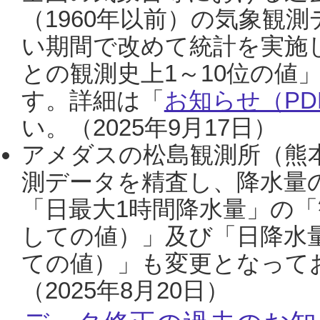
（1960年以前）の気象観
い期間で改めて統計を実施
との観測史上1～10位の値
す。詳細は「
お知らせ（PDF
い。（2025年9月17日）
アメダスの松島観測所（熊本
測データを精査し、降水量
「日最大1時間降水量」の「
しての値）」及び「日降水
ての値）」も変更となって
（2025年8月20日）