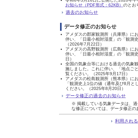
お知らせ（PDF形式：62KB）
のとおり
過去のお知らせ
データ修正のお知らせ
アメダスの郡家観測所（兵庫県）におい
伴い、「日最小相対湿度」の「観測史
（2026年7月22日）
アメダスの高野観測所（広島県）におい
伴い、「日最小相対湿度」の「観測史
日）
全国の気象台等における過去の気象観
施しました。これに伴い、「地点ごと
覧ください。（2025年9月17日）
アメダスの松島観測所（熊本県）にお
「観測史上1位の値（通年及び8月と
ください。（2025年8月20日）
データ修正の過去のお知らせ
※ 掲載している気象データは、
な修正については、データ修正の
利用され