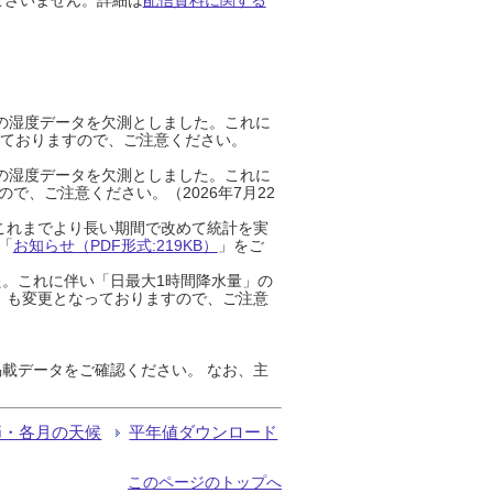
までの湿度データを欠測としました。これに
っておりますので、ご注意ください。
までの湿度データを欠測としました。これに
、ご注意ください。（2026年7月22
これまでより長い期間で改めて統計を実
「
お知らせ（PDF形式:219KB）
」をご
た。これに伴い「日最大1時間降水量」の
」も変更となっておりますので、ご注意
載データをご確認ください。 なお、主
節・各月の天候
平年値ダウンロード
このページのトップへ