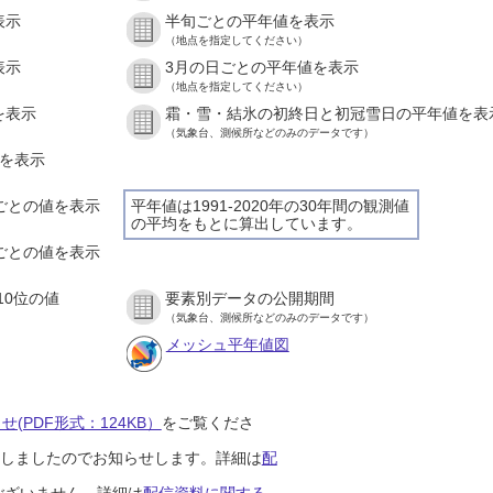
表示
半旬ごとの平年値を表示
（地点を指定してください）
表示
3月の日ごとの平年値を表示
（地点を指定してください）
を表示
霜・雪・結氷の初終日と初冠雪日の平年値を表
（気象台、測候所などのみのデータです）
値を表示
間ごとの値を表示
平年値は1991-2020年の30年間の観測値
の平均をもとに算出しています。
分ごとの値を表示
10位の値
要素別データの公開期間
（気象台、測候所などのみのデータです）
メッシュ平年値図
(PDF形式：124KB）
をご覧くださ
開始しましたのでお知らせします。詳細は
配
ございません。詳細は
配信資料に関する