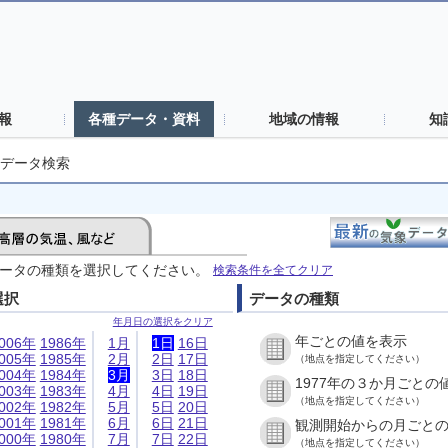
報
各種データ・資料
地域の情報
知
データ検索
ータの種類を選択してください。
検索条件を全てクリア
選択
データの種類
年月日の選択をクリア
年ごとの値を表示
006年
1986年
1月
1日
16日
005年
1985年
2月
2日
17日
（地点を指定してください）
004年
1984年
3月
3日
18日
1977年の３か月ごとの
003年
1983年
4月
4日
19日
（地点を指定してください）
002年
1982年
5月
5日
20日
001年
1981年
6月
6日
21日
観測開始からの月ごと
000年
1980年
7月
7日
22日
（地点を指定してください）