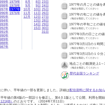
999年
1979年
8月
8日
23日
1977年の月ごとの値を
998年
1978年
9月
9日
24日
997年
1977年
10月
10日
25日
（地点を指定してください）
996年
1976年
11月
11日
26日
1977年の旬ごとの値を
995年
12月
12日
27日
（地点を指定してください）
994年
13日
28日
993年
14日
29日
1977年の半旬ごとの値
992年
15日
30日
（地点を指定してください）
991年
31日
1977年3月の日ごとの
990年
（地点を指定してください）
989年
988年
1977年3月1日の１時
987年
（地点を指定してください）
1977年3月1日の１０
（地点を指定してください）
地点ごとの観測史上1～
（地点を指定してください）
歴代全国ランキング
設に伴い、平年値の一部を更新しました。詳細は
配信資料に関するお知らせ
0年平年値の第4版の一部誤りを修正し、第4.0.1版として公開、利用を
21KB）
のとおりです。（2024年7月11日）
0年平年値の第4版に誤りがあると判明しました。ご迷惑をおかけして申し訳