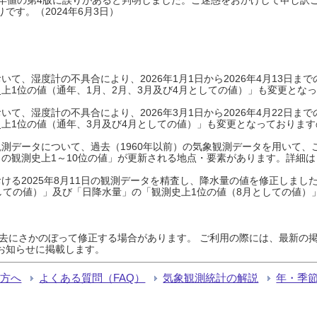
です。（2024年6月3日）
て、湿度計の不具合により、2026年1月1日から2026年4月13日
上1位の値（通年、1月、2月、3月及び4月としての値）」も変更とな
て、湿度計の不具合により、2026年3月1日から2026年4月22日
上1位の値（通年、3月及び4月としての値）」も変更となっておりますので
測データについて、過去（1960年以前）の気象観測データを用いて、
の観測史上1～10位の値」が更新される地点・要素があります。詳細は
ける2025年8月11日の観測データを精査し、降水量の値を修正しまし
しての値）」及び「日降水量」の「観測史上1位の値（8月としての値）
過去にさかのぼって修正する場合があります。 ご利用の際には、最新の掲
お知らせに掲載します。
る方へ
よくある質問（FAQ）
気象観測統計の解説
年・季