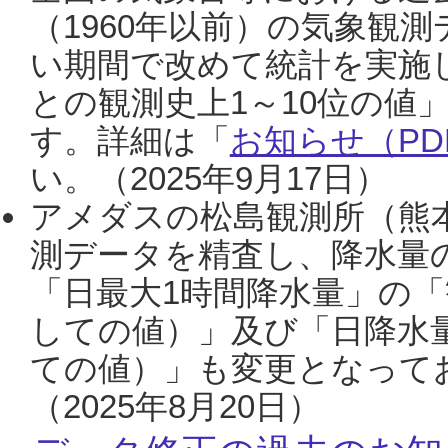
（1960年以前）の気象観
い期間で改めて統計を実施
との観測史上1～10位の値
す。詳細は「
お知らせ（PDF
い。（2025年9月17日）
アメダスの松島観測所（熊本
測データを精査し、降水量
「日最大1時間降水量」の「
しての値）」及び「日降水
ての値）」も変更となって
（2025年8月20日）