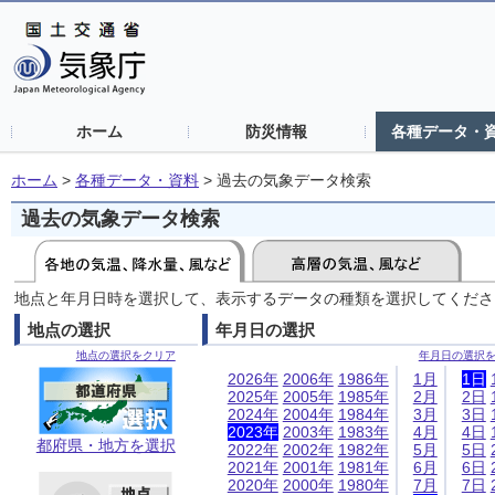
ホーム
防災情報
各種データ・
ホーム
>
各種データ・資料
>
過去の気象データ検索
過去の気象データ検索
地点と年月日時を選択して、表示するデータの種類を選択してくださ
地点の選択
年月日の選択
地点の選択をクリア
年月日の選択
2026年
2006年
1986年
1月
1日
2025年
2005年
1985年
2月
2日
2024年
2004年
1984年
3月
3日
2023年
2003年
1983年
4月
4日
都府県・地方を選択
2022年
2002年
1982年
5月
5日
2021年
2001年
1981年
6月
6日
2020年
2000年
1980年
7月
7日