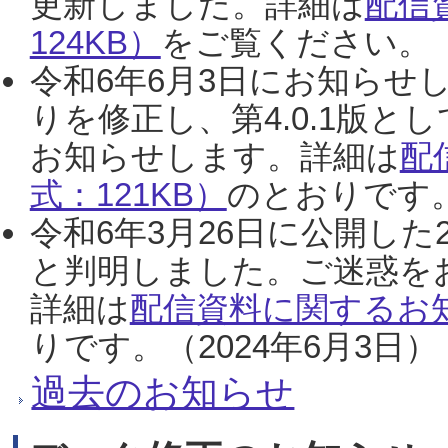
更新しました。詳細は
配信
124KB）
をご覧ください。（2
令和6年6月3日にお知らせし
りを修正し、第4.0.1版
お知らせします。詳細は
配
式：121KB）
のとおりです。
令和6年3月26日に公開した
と判明しました。ご迷惑を
詳細は
配信資料に関するお知
りです。（2024年6月3日）
過去のお知らせ