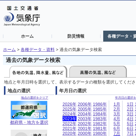
ホーム
防災情報
各種データ・
ホーム
>
各種データ・資料
>
過去の気象データ検索
過去の気象データ検索
地点と年月日時を選択して、表示するデータの種類を選択してくださ
地点の選択
年月日の選択
地点の選択をクリア
年月日の選択
2026年
2006年
1986年
1月
1日
2025年
2005年
1985年
2月
2日
2024年
2004年
1984年
3月
3日
2023年
2003年
1983年
4月
4日
都府県・地方を選択
2022年
2002年
1982年
5月
5日
2021年
2001年
1981年
6月
6日
2020年
2000年
1980年
7月
7日