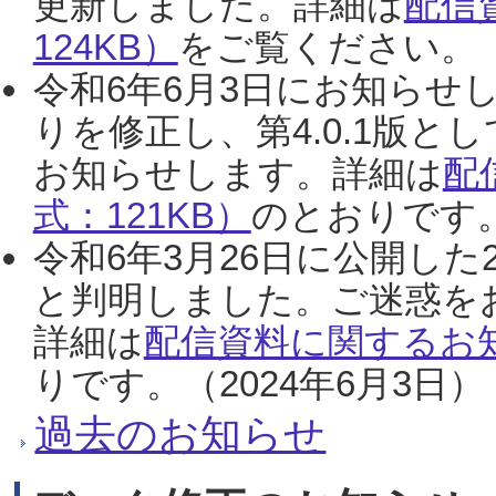
更新しました。詳細は
配信
124KB）
をご覧ください。（2
令和6年6月3日にお知らせし
りを修正し、第4.0.1版
お知らせします。詳細は
配
式：121KB）
のとおりです。
令和6年3月26日に公開した
と判明しました。ご迷惑を
詳細は
配信資料に関するお知
りです。（2024年6月3日）
過去のお知らせ