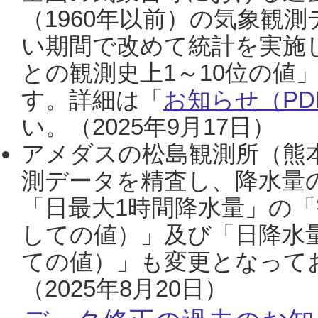
（1960年以前）の気象観
い期間で改めて統計を実施
との観測史上1～10位の値
す。詳細は「
お知らせ（PDF
い。（2025年9月17日）
アメダスの松島観測所（熊本
測データを精査し、降水量
「日最大1時間降水量」の「
しての値）」及び「日降水
ての値）」も変更となって
（2025年8月20日）