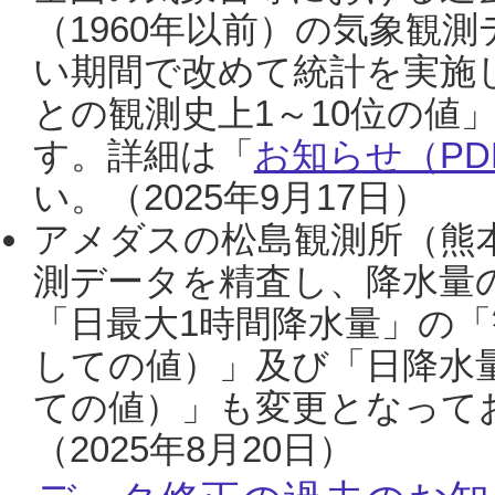
（1960年以前）の気象観
い期間で改めて統計を実施
との観測史上1～10位の値
す。詳細は「
お知らせ（PDF
い。（2025年9月17日）
アメダスの松島観測所（熊本
測データを精査し、降水量
「日最大1時間降水量」の「
しての値）」及び「日降水
ての値）」も変更となって
（2025年8月20日）