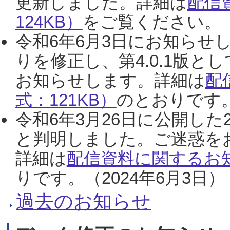
更新しました。詳細は
配信
124KB）
をご覧ください。（2
令和6年6月3日にお知らせし
りを修正し、第4.0.1版
お知らせします。詳細は
配
式：121KB）
のとおりです。
令和6年3月26日に公開した
と判明しました。ご迷惑を
詳細は
配信資料に関するお知
りです。（2024年6月3日）
過去のお知らせ