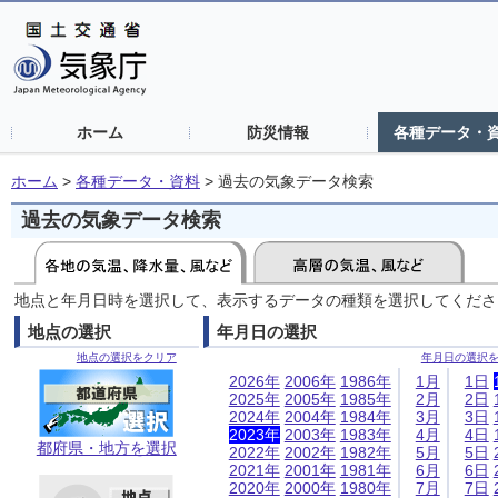
ホーム
防災情報
各種データ・
ホーム
>
各種データ・資料
>
過去の気象データ検索
過去の気象データ検索
地点と年月日時を選択して、表示するデータの種類を選択してくださ
地点の選択
年月日の選択
地点の選択をクリア
年月日の選択
2026年
2006年
1986年
1月
1日
2025年
2005年
1985年
2月
2日
2024年
2004年
1984年
3月
3日
2023年
2003年
1983年
4月
4日
都府県・地方を選択
2022年
2002年
1982年
5月
5日
2021年
2001年
1981年
6月
6日
2020年
2000年
1980年
7月
7日