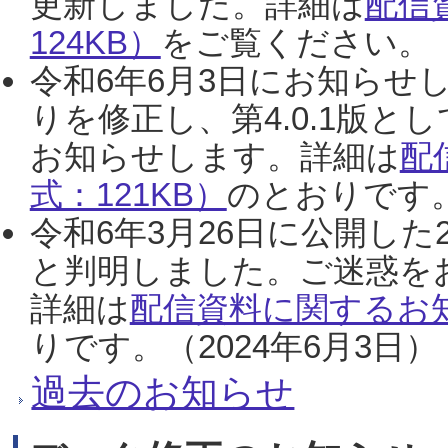
更新しました。詳細は
配信
124KB）
をご覧ください。（2
令和6年6月3日にお知らせし
りを修正し、第4.0.1版
お知らせします。詳細は
配
式：121KB）
のとおりです。
令和6年3月26日に公開した
と判明しました。ご迷惑を
詳細は
配信資料に関するお知
りです。（2024年6月3日）
過去のお知らせ