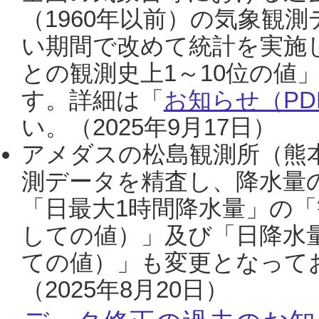
（1960年以前）の気象観
い期間で改めて統計を実施
との観測史上1～10位の値
す。詳細は「
お知らせ（PDF
い。（2025年9月17日）
アメダスの松島観測所（熊本
測データを精査し、降水量
「日最大1時間降水量」の「
しての値）」及び「日降水
ての値）」も変更となって
（2025年8月20日）