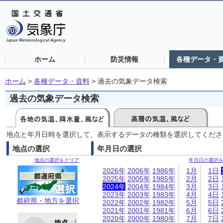
ホーム
防災情報
各種データ・
ホーム
>
各種データ・資料
>
過去の気象データ検索
過去の気象データ検索
地点と年月日時を選択して、表示するデータの種類を選択してくださ
地点の選択
年月日の選択
地点の選択をクリア
年月日の選択
2026年
2006年
1986年
1月
1日
2025年
2005年
1985年
2月
2日
2024年
2004年
1984年
3月
3日
2023年
2003年
1983年
4月
4日
都府県・地方を選択
2022年
2002年
1982年
5月
5日
2021年
2001年
1981年
6月
6日
2020年
2000年
1980年
7月
7日