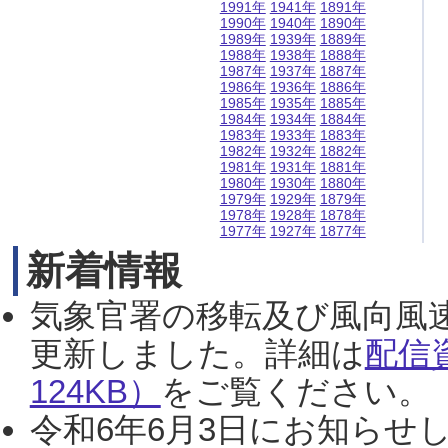
1991年
1941年
1891年
1990年
1940年
1890年
1989年
1939年
1889年
1988年
1938年
1888年
1987年
1937年
1887年
1986年
1936年
1886年
1985年
1935年
1885年
1984年
1934年
1884年
1983年
1933年
1883年
1982年
1932年
1882年
1981年
1931年
1881年
1980年
1930年
1880年
1979年
1929年
1879年
1978年
1928年
1878年
1977年
1927年
1877年
新着情報
気象官署の移転及び風向風
更新しました。詳細は
配信
124KB）
をご覧ください。（2
令和6年6月3日にお知らせし