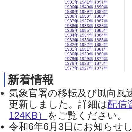
1991年
1941年
1891年
1990年
1940年
1890年
1989年
1939年
1889年
1988年
1938年
1888年
1987年
1937年
1887年
1986年
1936年
1886年
1985年
1935年
1885年
1984年
1934年
1884年
1983年
1933年
1883年
1982年
1932年
1882年
1981年
1931年
1881年
1980年
1930年
1880年
1979年
1929年
1879年
1978年
1928年
1878年
1977年
1927年
1877年
新着情報
気象官署の移転及び風向風
更新しました。詳細は
配信
124KB）
をご覧ください。（2
令和6年6月3日にお知らせし