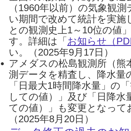
（1960年以前）の気象観
い期間で改めて統計を実施
との観測史上1～10位の値
す。詳細は「
お知らせ（PDF
い。（2025年9月17日）
アメダスの松島観測所（熊本
測データを精査し、降水量
「日最大1時間降水量」の「
しての値）」及び「日降水
ての値）」も変更となって
（2025年8月20日）