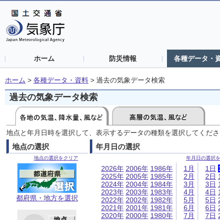
ホーム
防災情報
各種データ・
ホーム
>
各種データ・資料
>
過去の気象データ検索
過去の気象データ検索
地点と年月日時を選択して、表示するデータの種類を選択してくださ
地点の選択
年月日の選択
地点の選択をクリア
年月日の選択
2026年
2006年
1986年
1月
1日
2025年
2005年
1985年
2月
2日
2024年
2004年
1984年
3月
3日
2023年
2003年
1983年
4月
4日
都府県・地方を選択
2022年
2002年
1982年
5月
5日
2021年
2001年
1981年
6月
6日
2020年
2000年
1980年
7月
7日