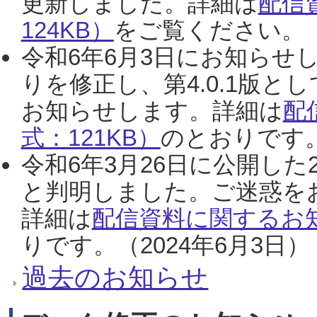
更新しました。詳細は
配信
124KB）
をご覧ください。（2
令和6年6月3日にお知らせし
りを修正し、第4.0.1版
お知らせします。詳細は
配
式：121KB）
のとおりです。
令和6年3月26日に公開した
と判明しました。ご迷惑を
詳細は
配信資料に関するお知
りです。（2024年6月3日）
過去のお知らせ