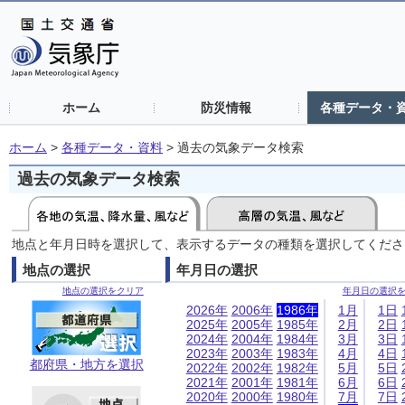
ホーム
防災情報
各種データ・
ホーム
>
各種データ・資料
>
過去の気象データ検索
過去の気象データ検索
地点と年月日時を選択して、表示するデータの種類を選択してくださ
地点の選択
年月日の選択
地点の選択をクリア
年月日の選択
2026年
2006年
1986年
1月
1日
2025年
2005年
1985年
2月
2日
2024年
2004年
1984年
3月
3日
2023年
2003年
1983年
4月
4日
都府県・地方を選択
2022年
2002年
1982年
5月
5日
2021年
2001年
1981年
6月
6日
2020年
2000年
1980年
7月
7日