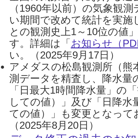
（1960年以前）の気象観
い期間で改めて統計を実施
との観測史上1～10位の値
す。詳細は「
お知らせ（PDF
い。（2025年9月17日）
アメダスの松島観測所（熊本
測データを精査し、降水量
「日最大1時間降水量」の「
しての値）」及び「日降水
ての値）」も変更となって
（2025年8月20日）