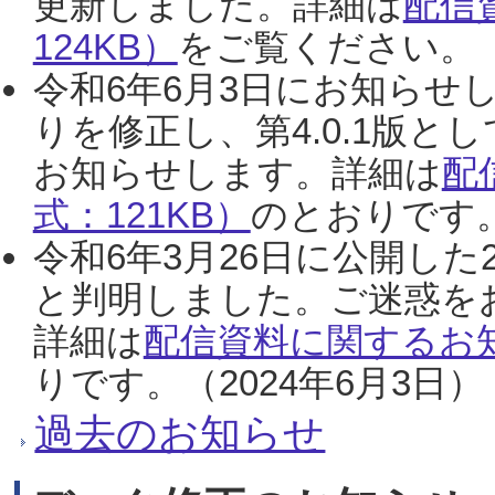
更新しました。詳細は
配信
124KB）
をご覧ください。（2
令和6年6月3日にお知らせし
りを修正し、第4.0.1版
お知らせします。詳細は
配
式：121KB）
のとおりです。
令和6年3月26日に公開した
と判明しました。ご迷惑を
詳細は
配信資料に関するお知
りです。（2024年6月3日）
過去のお知らせ