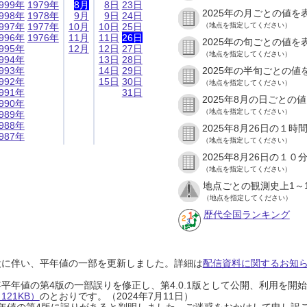
999年
1979年
8月
8日
23日
2025年の月ごとの値を
998年
1978年
9月
9日
24日
997年
1977年
10月
10日
25日
（地点を指定してください）
996年
1976年
11月
11日
26日
2025年の旬ごとの値を
995年
12月
12日
27日
（地点を指定してください）
994年
13日
28日
993年
14日
29日
2025年の半旬ごとの値
992年
15日
30日
（地点を指定してください）
991年
31日
2025年8月の日ごとの
990年
（地点を指定してください）
989年
988年
2025年8月26日の１
987年
（地点を指定してください）
2025年8月26日の１
（地点を指定してください）
地点ごとの観測史上1～
（地点を指定してください）
歴代全国ランキング
設に伴い、平年値の一部を更新しました。詳細は
配信資料に関するお知らせ
0年平年値の第4版の一部誤りを修正し、第4.0.1版として公開、利用を
21KB）
のとおりです。（2024年7月11日）
0年平年値の第4版に誤りがあると判明しました。ご迷惑をおかけして申し訳