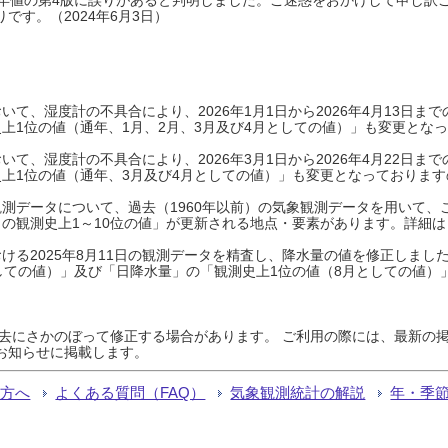
です。（2024年6月3日）
て、湿度計の不具合により、2026年1月1日から2026年4月13日
上1位の値（通年、1月、2月、3月及び4月としての値）」も変更とな
て、湿度計の不具合により、2026年3月1日から2026年4月22日
上1位の値（通年、3月及び4月としての値）」も変更となっておりますので
測データについて、過去（1960年以前）の気象観測データを用いて、
の観測史上1～10位の値」が更新される地点・要素があります。詳細は
ける2025年8月11日の観測データを精査し、降水量の値を修正しまし
しての値）」及び「日降水量」の「観測史上1位の値（8月としての値）
過去にさかのぼって修正する場合があります。 ご利用の際には、最新の掲
お知らせに掲載します。
る方へ
よくある質問（FAQ）
気象観測統計の解説
年・季