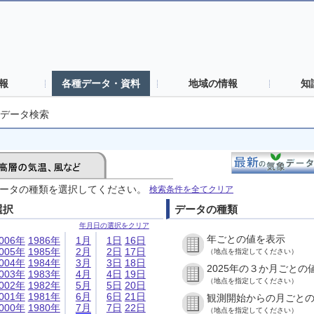
報
各種データ・資料
地域の情報
知
データ検索
ータの種類を選択してください。
検索条件を全てクリア
選択
データの種類
年月日の選択をクリア
年ごとの値を表示
006年
1986年
1月
1日
16日
005年
1985年
2月
2日
17日
（地点を指定してください）
004年
1984年
3月
3日
18日
2025年の３か月ごとの
003年
1983年
4月
4日
19日
（地点を指定してください）
002年
1982年
5月
5日
20日
001年
1981年
6月
6日
21日
観測開始からの月ごと
000年
1980年
7月
7日
22日
（地点を指定してください）