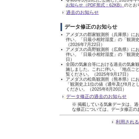
お知らせ（PDF形式：62KB）
のとおり
過去のお知らせ
データ修正のお知らせ
アメダスの郡家観測所（兵庫県）におい
伴い、「日最小相対湿度」の「観測史
（2026年7月22日）
アメダスの高野観測所（広島県）におい
伴い、「日最小相対湿度」の「観測史
日）
全国の気象台等における過去の気象観
施しました。これに伴い、「地点ごと
覧ください。（2025年9月17日）
アメダスの松島観測所（熊本県）にお
「観測史上1位の値（通年及び8月と
ください。（2025年8月20日）
データ修正の過去のお知らせ
※ 掲載している気象データは、
な修正については、データ修正の
利用され