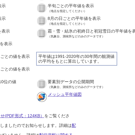
表示
半旬ごとの平年値を表示
（地点を指定してください）
表示
8月の日ごとの平年値を表示
（地点を指定してください）
を表示
霜・雪・結氷の初終日と初冠雪日の平年値を
（気象台、測候所などのみのデータです）
値を表示
時間ごとの値を表示
平年値は1991-2020年の30年間の観測値
の平均をもとに算出しています。
０分ごとの値を表示
10位の値
要素別データの公開期間
（気象台、測候所などのみのデータです）
メッシュ平年値図
(PDF形式：124KB）
をご覧くださ
開始しましたのでお知らせします。詳細は
配
ございません。詳細は
配信資料に関する