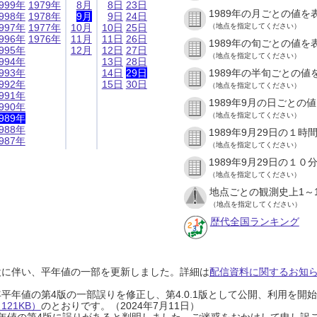
999年
1979年
8月
8日
23日
1989年の月ごとの値を
998年
1978年
9月
9日
24日
997年
1977年
10月
10日
25日
（地点を指定してください）
996年
1976年
11月
11日
26日
1989年の旬ごとの値を
995年
12月
12日
27日
（地点を指定してください）
994年
13日
28日
993年
14日
29日
1989年の半旬ごとの値
992年
15日
30日
（地点を指定してください）
991年
1989年9月の日ごとの
990年
（地点を指定してください）
989年
988年
1989年9月29日の１
987年
（地点を指定してください）
1989年9月29日の１
（地点を指定してください）
地点ごとの観測史上1～
（地点を指定してください）
歴代全国ランキング
設に伴い、平年値の一部を更新しました。詳細は
配信資料に関するお知らせ
0年平年値の第4版の一部誤りを修正し、第4.0.1版として公開、利用を
21KB）
のとおりです。（2024年7月11日）
0年平年値の第4版に誤りがあると判明しました。ご迷惑をおかけして申し訳