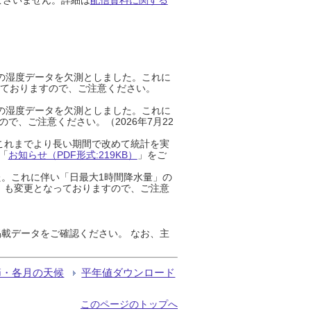
までの湿度データを欠測としました。これに
っておりますので、ご注意ください。
までの湿度データを欠測としました。これに
、ご注意ください。（2026年7月22
これまでより長い期間で改めて統計を実
「
お知らせ（PDF形式:219KB）
」をご
た。これに伴い「日最大1時間降水量」の
」も変更となっておりますので、ご注意
載データをご確認ください。 なお、主
節・各月の天候
平年値ダウンロード
このページのトップへ