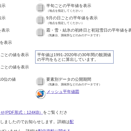
表示
半旬ごとの平年値を表示
（地点を指定してください）
表示
9月の日ごとの平年値を表示
（地点を指定してください）
を表示
霜・雪・結氷の初終日と初冠雪日の平年値を
（気象台、測候所などのみのデータです）
値を表示
時間ごとの値を表示
平年値は1991-2020年の30年間の観測値
の平均をもとに算出しています。
０分ごとの値を表示
10位の値
要素別データの公開期間
（気象台、測候所などのみのデータです）
メッシュ平年値図
(PDF形式：124KB）
をご覧くださ
開始しましたのでお知らせします。詳細は
配
ございません。詳細は
配信資料に関する