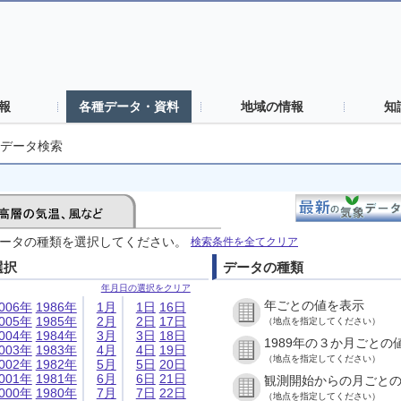
報
各種データ・資料
地域の情報
知
データ検索
ータの種類を選択してください。
検索条件を全てクリア
選択
データの種類
年月日の選択をクリア
年ごとの値を表示
006年
1986年
1月
1日
16日
005年
1985年
2月
2日
17日
（地点を指定してください）
004年
1984年
3月
3日
18日
1989年の３か月ごとの
003年
1983年
4月
4日
19日
（地点を指定してください）
002年
1982年
5月
5日
20日
001年
1981年
6月
6日
21日
観測開始からの月ごと
000年
1980年
7月
7日
22日
（地点を指定してください）