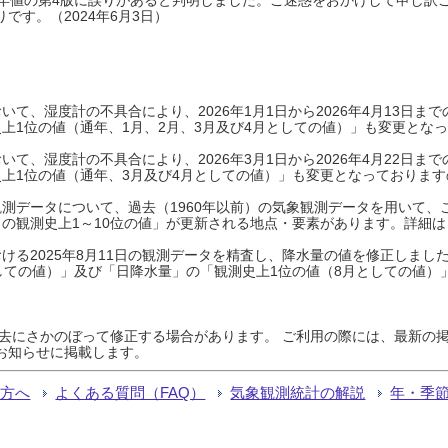
です。（2024年6月3日）
て、湿度計の不具合により、2026年1月1日から2026年4月13日
上1位の値（通年、1月、2月、3月及び4月としての値）」も変更とな
て、湿度計の不具合により、2026年3月1日から2026年4月22日
上1位の値（通年、3月及び4月としての値）」も変更となっておりますので
測データについて、過去（1960年以前）の気象観測データを用いて、
の観測史上1～10位の値」が更新される地点・要素があります。詳細は
ける2025年8月11日の観測データを精査し、降水量の値を修正しまし
しての値）」及び「日降水量」の「観測史上1位の値（8月としての値）
過去にさかのぼって修正する場合があります。 ご利用の際には、最新の掲
お知らせに掲載します。
る方へ
よくある質問（FAQ）
気象観測統計の解説
年・季