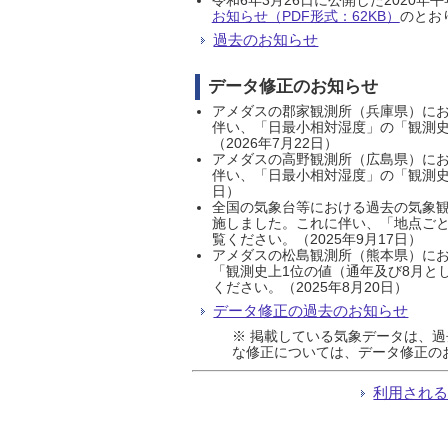
お知らせ（PDF形式：62KB）
のとおり
過去のお知らせ
データ修正のお知らせ
アメダスの郡家観測所（兵庫県）におい
伴い、「日最小相対湿度」の「観測史
（2026年7月22日）
アメダスの高野観測所（広島県）におい
伴い、「日最小相対湿度」の「観測史
日）
全国の気象台等における過去の気象観
施しました。これに伴い、「地点ごと
覧ください。（2025年9月17日）
アメダスの松島観測所（熊本県）にお
「観測史上1位の値（通年及び8月と
ください。（2025年8月20日）
データ修正の過去のお知らせ
※ 掲載している気象データは、
な修正については、データ修正の
利用され