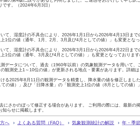
です。（2024年6月3日）
て、湿度計の不具合により、2026年1月1日から2026年4月13日
上1位の値（通年、1月、2月、3月及び4月としての値）」も変更とな
て、湿度計の不具合により、2026年3月1日から2026年4月22日
上1位の値（通年、3月及び4月としての値）」も変更となっておりますので
測データについて、過去（1960年以前）の気象観測データを用いて、
の観測史上1～10位の値」が更新される地点・要素があります。詳細は
ける2025年8月11日の観測データを精査し、降水量の値を修正しまし
しての値）」及び「日降水量」の「観測史上1位の値（8月としての値）
過去にさかのぼって修正する場合があります。 ご利用の際には、最新の掲
お知らせに掲載します。
る方へ
よくある質問（FAQ）
気象観測統計の解説
年・季