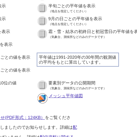
表示
半旬ごとの平年値を表示
（地点を指定してください）
表示
9月の日ごとの平年値を表示
（地点を指定してください）
を表示
霜・雪・結氷の初終日と初冠雪日の平年値を
（気象台、測候所などのみのデータです）
値を表示
時間ごとの値を表示
平年値は1991-2020年の30年間の観測値
の平均をもとに算出しています。
０分ごとの値を表示
10位の値
要素別データの公開期間
（気象台、測候所などのみのデータです）
メッシュ平年値図
(PDF形式：124KB）
をご覧くださ
開始しましたのでお知らせします。詳細は
配
ございません。詳細は
配信資料に関する