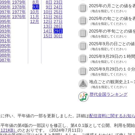
999年
1979年
8月
8日
23日
2025年の月ごとの値を
998年
1978年
9月
9日
24日
997年
1977年
10月
10日
25日
（地点を指定してください）
996年
1976年
11月
11日
26日
2025年の旬ごとの値を
995年
12月
12日
27日
（地点を指定してください）
994年
13日
28日
993年
14日
29日
2025年の半旬ごとの値
992年
15日
30日
（地点を指定してください）
991年
2025年9月の日ごとの
990年
（地点を指定してください）
989年
988年
2025年9月29日の１
987年
（地点を指定してください）
2025年9月29日の１
（地点を指定してください）
地点ごとの観測史上1～
（地点を指定してください）
歴代全国ランキング
設に伴い、平年値の一部を更新しました。詳細は
配信資料に関するお知らせ
0年平年値の第4版の一部誤りを修正し、第4.0.1版として公開、利用を
21KB）
のとおりです。（2024年7月11日）
0年平年値の第4版に誤りがあると判明しました。ご迷惑をおかけして申し訳