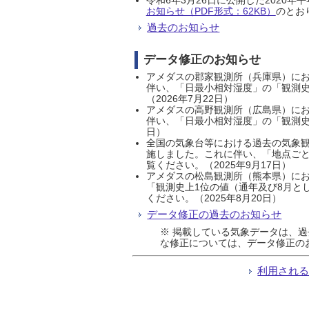
お知らせ（PDF形式：62KB）
のとおり
過去のお知らせ
データ修正のお知らせ
アメダスの郡家観測所（兵庫県）におい
伴い、「日最小相対湿度」の「観測史
（2026年7月22日）
アメダスの高野観測所（広島県）におい
伴い、「日最小相対湿度」の「観測史
日）
全国の気象台等における過去の気象観
施しました。これに伴い、「地点ごと
覧ください。（2025年9月17日）
アメダスの松島観測所（熊本県）にお
「観測史上1位の値（通年及び8月と
ください。（2025年8月20日）
データ修正の過去のお知らせ
※ 掲載している気象データは、
な修正については、データ修正の
利用され