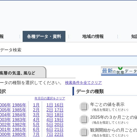
報
各種データ・資料
地域の情報
知
データ検索
ータの種類を選択してください。
検索条件を全てクリア
選択
データの種類
年月日の選択をクリア
年ごとの値を表示
006年
1986年
1月
1日
16日
005年
1985年
2月
2日
17日
（地点を指定してください）
004年
1984年
3月
3日
18日
2025年の３か月ごとの
003年
1983年
4月
4日
19日
（地点を指定してください）
002年
1982年
5月
5日
20日
001年
1981年
6月
6日
21日
観測開始からの月ごと
000年
1980年
7月
7日
22日
（地点を指定してください）