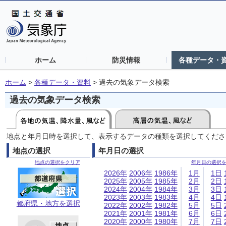
ホーム
防災情報
各種データ・
ホーム
>
各種データ・資料
>
過去の気象データ検索
過去の気象データ検索
地点と年月日時を選択して、表示するデータの種類を選択してくださ
地点の選択
年月日の選択
地点の選択をクリア
年月日の選択
2026年
2006年
1986年
1月
1日
2025年
2005年
1985年
2月
2日
2024年
2004年
1984年
3月
3日
2023年
2003年
1983年
4月
4日
都府県・地方を選択
2022年
2002年
1982年
5月
5日
2021年
2001年
1981年
6月
6日
2020年
2000年
1980年
7月
7日