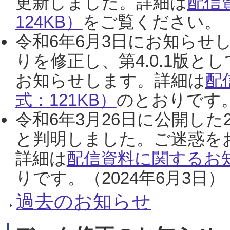
更新しました。詳細は
配信
124KB）
をご覧ください。（2
令和6年6月3日にお知らせし
りを修正し、第4.0.1版
お知らせします。詳細は
配
式：121KB）
のとおりです。
令和6年3月26日に公開した
と判明しました。ご迷惑を
詳細は
配信資料に関するお知
りです。（2024年6月3日）
過去のお知らせ