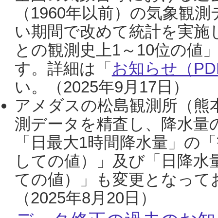
（1960年以前）の気象観
い期間で改めて統計を実施
との観測史上1～10位の値
す。詳細は「
お知らせ（PDF
い。（2025年9月17日）
アメダスの松島観測所（熊本
測データを精査し、降水量
「日最大1時間降水量」の「
しての値）」及び「日降水
ての値）」も変更となって
（2025年8月20日）