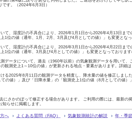
です。（2024年6月3日）
て、湿度計の不具合により、2026年1月1日から2026年4月13日
上1位の値（通年、1月、2月、3月及び4月としての値）」も変更とな
て、湿度計の不具合により、2026年3月1日から2026年4月22日
上1位の値（通年、3月及び4月としての値）」も変更となっておりますので
測データについて、過去（1960年以前）の気象観測データを用いて、
の観測史上1～10位の値」が更新される地点・要素があります。詳細は
ける2025年8月11日の観測データを精査し、降水量の値を修正しまし
しての値）」及び「日降水量」の「観測史上1位の値（8月としての値）
過去にさかのぼって修正する場合があります。 ご利用の際には、最新の掲
お知らせに掲載します。
る方へ
よくある質問（FAQ）
気象観測統計の解説
年・季