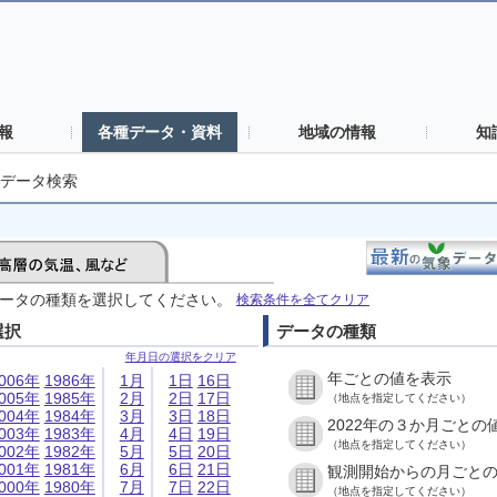
報
各種データ・資料
地域の情報
知
データ検索
ータの種類を選択してください。
検索条件を全てクリア
選択
データの種類
年月日の選択をクリア
年ごとの値を表示
006年
1986年
1月
1日
16日
005年
1985年
2月
2日
17日
（地点を指定してください）
004年
1984年
3月
3日
18日
2022年の３か月ごとの
003年
1983年
4月
4日
19日
（地点を指定してください）
002年
1982年
5月
5日
20日
001年
1981年
6月
6日
21日
観測開始からの月ごと
000年
1980年
7月
7日
22日
（地点を指定してください）