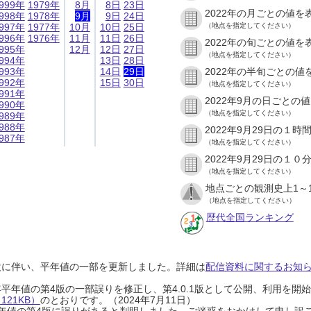
999年
1979年
8月
8日
23日
2022年の月ごとの値を
998年
1978年
9月
9日
24日
997年
1977年
10月
10日
25日
（地点を指定してください）
996年
1976年
11月
11日
26日
2022年の旬ごとの値を
995年
12月
12日
27日
（地点を指定してください）
994年
13日
28日
993年
14日
29日
2022年の半旬ごとの値
992年
15日
30日
（地点を指定してください）
991年
2022年9月の日ごとの
990年
（地点を指定してください）
989年
988年
2022年9月29日の１
987年
（地点を指定してください）
2022年9月29日の１
（地点を指定してください）
地点ごとの観測史上1～
（地点を指定してください）
歴代全国ランキング
設に伴い、平年値の一部を更新しました。詳細は
配信資料に関するお知らせ
0年平年値の第4版の一部誤りを修正し、第4.0.1版として公開、利用を
21KB）
のとおりです。（2024年7月11日）
0年平年値の第4版に誤りがあると判明しました。ご迷惑をおかけして申し訳