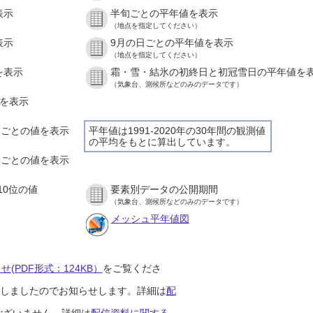
表示
半旬ごとの平年値を表示
（地点を指定してください）
表示
9月の日ごとの平年値を表示
（地点を指定してください）
を表示
霜・雪・結氷の初終日と初冠雪日の平年値を
（気象台、測候所などのみのデータです）
値を表示
時間ごとの値を表示
平年値は1991-2020年の30年間の観測値
の平均をもとに算出しています。
０分ごとの値を表示
10位の値
要素別データの公開期間
（気象台、測候所などのみのデータです）
メッシュ平年値図
(PDF形式：124KB）
をご覧くださ
開始しましたのでお知らせします。詳細は
配
ございません。詳細は
配信資料に関する