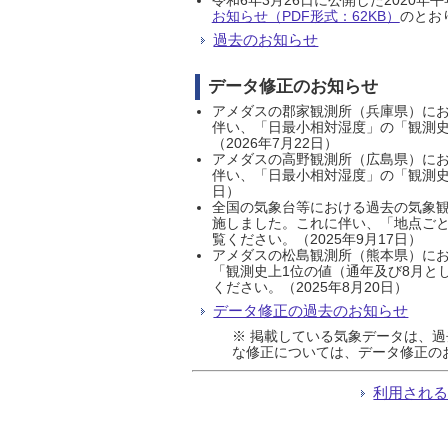
お知らせ（PDF形式：62KB）
のとおり
過去のお知らせ
データ修正のお知らせ
アメダスの郡家観測所（兵庫県）におい
伴い、「日最小相対湿度」の「観測史
（2026年7月22日）
アメダスの高野観測所（広島県）におい
伴い、「日最小相対湿度」の「観測史
日）
全国の気象台等における過去の気象観
施しました。これに伴い、「地点ごと
覧ください。（2025年9月17日）
アメダスの松島観測所（熊本県）にお
「観測史上1位の値（通年及び8月と
ください。（2025年8月20日）
データ修正の過去のお知らせ
※ 掲載している気象データは、
な修正については、データ修正の
利用され