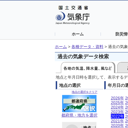
ホーム
防災情
ホーム
>
各種データ・資料
>
過去の気象
過去の気象データ検索
地点と年月日時を選択して、表示するデ
地点の選択
年月日の
地点の選択をクリア
2026年
2
2025年
2
2024年
2
2023年
2
都府県・地方を選択
2022年
2
2021年
2
2020年
2