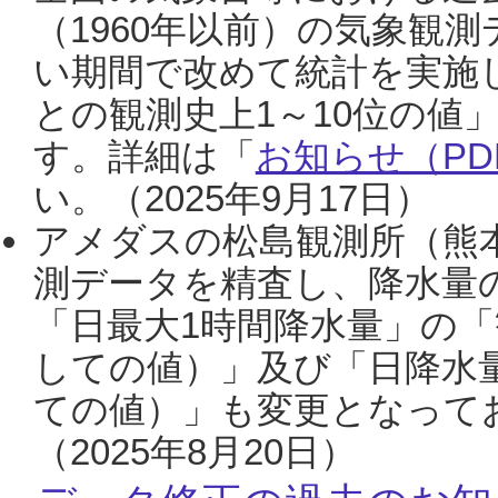
（1960年以前）の気象観
い期間で改めて統計を実施
との観測史上1～10位の値
す。詳細は「
お知らせ（PDF
い。（2025年9月17日）
アメダスの松島観測所（熊本
測データを精査し、降水量
「日最大1時間降水量」の「
しての値）」及び「日降水
ての値）」も変更となって
（2025年8月20日）