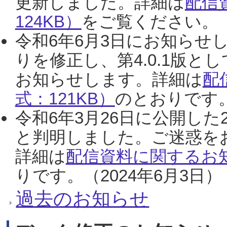
更新しました。詳細は
配信
124KB）
をご覧ください。（2
令和6年6月3日にお知らせし
りを修正し、第4.0.1版
お知らせします。詳細は
配
式：121KB）
のとおりです。
令和6年3月26日に公開した
と判明しました。ご迷惑を
詳細は
配信資料に関するお知
りです。（2024年6月3日）
過去のお知らせ