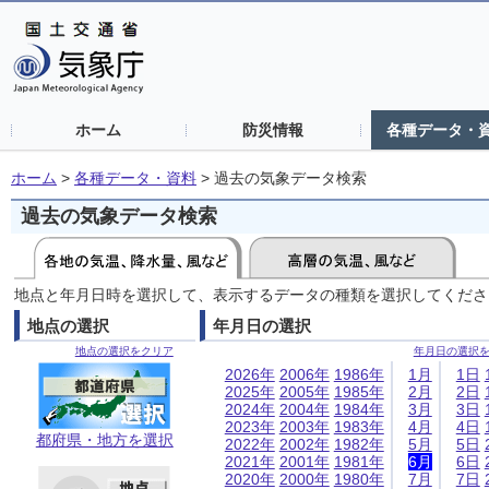
ホーム
防災情報
各種データ・
ホーム
>
各種データ・資料
>
過去の気象データ検索
過去の気象データ検索
地点と年月日時を選択して、表示するデータの種類を選択してくださ
地点の選択
年月日の選択
地点の選択をクリア
年月日の選択
2026年
2006年
1986年
1月
1日
2025年
2005年
1985年
2月
2日
2024年
2004年
1984年
3月
3日
2023年
2003年
1983年
4月
4日
都府県・地方を選択
2022年
2002年
1982年
5月
5日
2021年
2001年
1981年
6月
6日
2020年
2000年
1980年
7月
7日