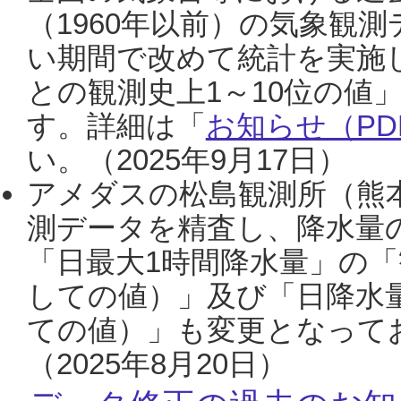
（1960年以前）の気象観
い期間で改めて統計を実施
との観測史上1～10位の値
す。詳細は「
お知らせ（PDF
い。（2025年9月17日）
アメダスの松島観測所（熊本
測データを精査し、降水量
「日最大1時間降水量」の「
しての値）」及び「日降水
ての値）」も変更となって
（2025年8月20日）