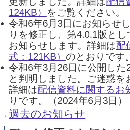
更新しました。詳細は
配信
124KB）
をご覧ください。（2
令和6年6月3日にお知らせし
りを修正し、第4.0.1版
お知らせします。詳細は
配
式：121KB）
のとおりです。
令和6年3月26日に公開した
と判明しました。ご迷惑を
詳細は
配信資料に関するお知
りです。（2024年6月3日）
過去のお知らせ