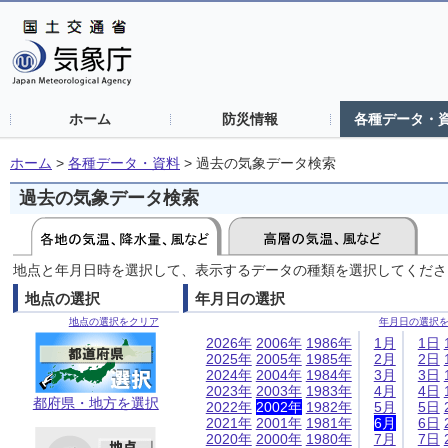
ホーム
防災情報
各種データ・
ホーム
>
各種データ・資料
>
過去の気象データ検索
過去の気象データ検索
地点と年月日時を選択して、表示するデータの種類を選択してくださ
地点の選択
年月日の選択
地点の選択をクリア
年月日の選択
2026年
2006年
1986年
1月
1日
2025年
2005年
1985年
2月
2日
2024年
2004年
1984年
3月
3日
2023年
2003年
1983年
4月
4日
都府県・地方を選択
2022年
2002年
1982年
5月
5日
2021年
2001年
1981年
6月
6日
2020年
2000年
1980年
7月
7日