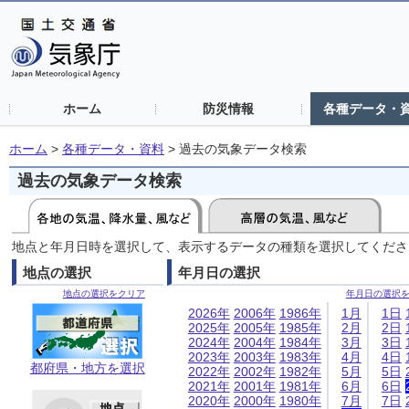
ホーム
防災情報
各種データ・
ホーム
>
各種データ・資料
>
過去の気象データ検索
過去の気象データ検索
地点と年月日時を選択して、表示するデータの種類を選択してくださ
地点の選択
年月日の選択
地点の選択をクリア
年月日の選択
2026年
2006年
1986年
1月
1日
2025年
2005年
1985年
2月
2日
2024年
2004年
1984年
3月
3日
2023年
2003年
1983年
4月
4日
都府県・地方を選択
2022年
2002年
1982年
5月
5日
2021年
2001年
1981年
6月
6日
2020年
2000年
1980年
7月
7日