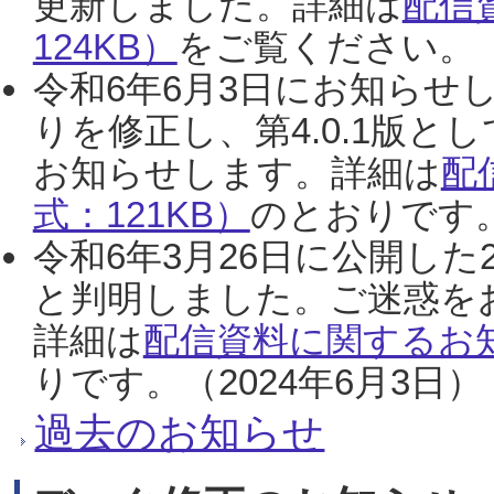
更新しました。詳細は
配信
124KB）
をご覧ください。（2
令和6年6月3日にお知らせし
りを修正し、第4.0.1版
お知らせします。詳細は
配
式：121KB）
のとおりです。
令和6年3月26日に公開した
と判明しました。ご迷惑を
詳細は
配信資料に関するお知
りです。（2024年6月3日）
過去のお知らせ