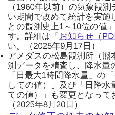
（1960年以前）の気象観
い期間で改めて統計を実施
との観測史上1～10位の値
す。詳細は「
お知らせ（PDF
い。（2025年9月17日）
アメダスの松島観測所（熊本
測データを精査し、降水量
「日最大1時間降水量」の「
しての値）」及び「日降水
ての値）」も変更となって
（2025年8月20日）