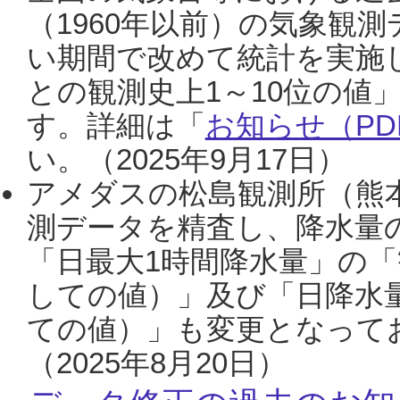
（1960年以前）の気象観
い期間で改めて統計を実施
との観測史上1～10位の値
す。詳細は「
お知らせ（PDF
い。（2025年9月17日）
アメダスの松島観測所（熊本
測データを精査し、降水量
「日最大1時間降水量」の「
しての値）」及び「日降水
ての値）」も変更となって
（2025年8月20日）