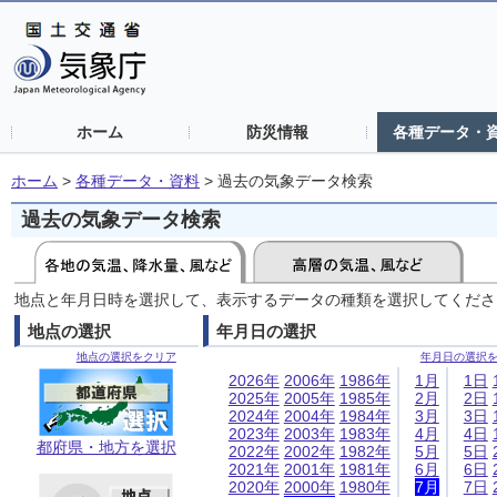
ホーム
防災情報
各種データ・
ホーム
>
各種データ・資料
>
過去の気象データ検索
過去の気象データ検索
地点と年月日時を選択して、表示するデータの種類を選択してくださ
地点の選択
年月日の選択
地点の選択をクリア
年月日の選択
2026年
2006年
1986年
1月
1日
2025年
2005年
1985年
2月
2日
2024年
2004年
1984年
3月
3日
2023年
2003年
1983年
4月
4日
都府県・地方を選択
2022年
2002年
1982年
5月
5日
2021年
2001年
1981年
6月
6日
2020年
2000年
1980年
7月
7日