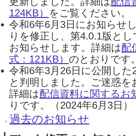
更新しました。詳細は
配信
124KB）
をご覧ください。（2
令和6年6月3日にお知らせし
りを修正し、第4.0.1版
お知らせします。詳細は
配
式：121KB）
のとおりです。
令和6年3月26日に公開した
と判明しました。ご迷惑を
詳細は
配信資料に関するお知
りです。（2024年6月3日）
過去のお知らせ