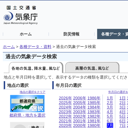
ホーム
防災情報
各種データ・
ホーム
>
各種データ・資料
>
過去の気象データ検索
過去の気象データ検索
地点と年月日時を選択して、表示するデータの種類を選択してくださ
地点の選択
年月日の選択
地点の選択をクリア
年月日の選択
2026年
2006年
1986年
1月
1日
2025年
2005年
1985年
2月
2日
2024年
2004年
1984年
3月
3日
2023年
2003年
1983年
4月
4日
都府県・地方を選択
2022年
2002年
1982年
5月
5日
2021年
2001年
1981年
6月
6日
2020年
2000年
1980年
7月
7日