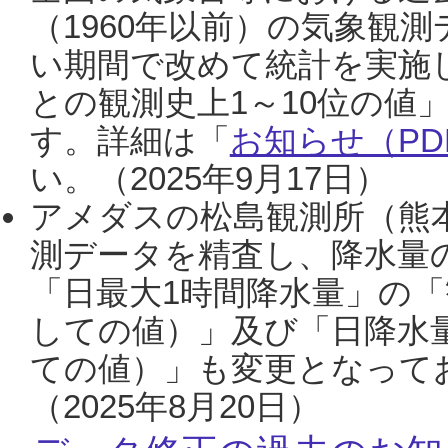
（1960年以前）の気象観
い期間で改めて統計を実施
との観測史上1～10位の値
す。詳細は「
お知らせ（PDF
い。（2025年9月17日）
アメダスの松島観測所（熊本
測データを精査し、降水量
「日最大1時間降水量」の「
しての値）」及び「日降水
ての値）」も変更となって
（2025年8月20日）