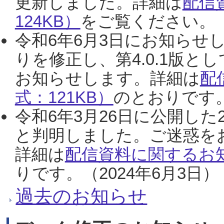
更新しました。詳細は
配信
124KB）
をご覧ください。（2
令和6年6月3日にお知らせし
りを修正し、第4.0.1版
お知らせします。詳細は
配
式：121KB）
のとおりです。
令和6年3月26日に公開した
と判明しました。ご迷惑を
詳細は
配信資料に関するお知
りです。（2024年6月3日）
過去のお知らせ