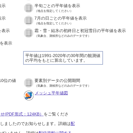
表示
半旬ごとの平年値を表示
（地点を指定してください）
表示
7月の日ごとの平年値を表示
（地点を指定してください）
を表示
霜・雪・結氷の初終日と初冠雪日の平年値を表示
（気象台、測候所などのみのデータです）
値を表示
平年値は1991-2020年の30年間の観測値
の平均をもとに算出しています。
10位の値
要素別データの公開期間
（気象台、測候所などのみのデータです）
メッシュ平年値図
(PDF形式：124KB）
をご覧くださ
開始しましたのでお知らせします。詳細は
配
ございません。詳細は
配信資料に関する