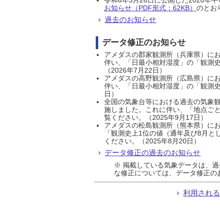
お知らせ（PDF形式：62KB）
のとおり
過去のお知らせ
データ修正のお知らせ
アメダスの郡家観測所（兵庫県）におい
伴い、「日最小相対湿度」の「観測史
（2026年7月22日）
アメダスの高野観測所（広島県）におい
伴い、「日最小相対湿度」の「観測史
日）
全国の気象台等における過去の気象観
施しました。これに伴い、「地点ごと
覧ください。（2025年9月17日）
アメダスの松島観測所（熊本県）にお
「観測史上1位の値（通年及び8月と
ください。（2025年8月20日）
データ修正の過去のお知らせ
※ 掲載している気象データは、
な修正については、データ修正の
利用され