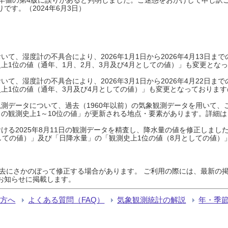
です。（2024年6月3日）
て、湿度計の不具合により、2026年1月1日から2026年4月13日
上1位の値（通年、1月、2月、3月及び4月としての値）」も変更とな
て、湿度計の不具合により、2026年3月1日から2026年4月22日
上1位の値（通年、3月及び4月としての値）」も変更となっておりますので
測データについて、過去（1960年以前）の気象観測データを用いて、
の観測史上1～10位の値」が更新される地点・要素があります。詳細は
ける2025年8月11日の観測データを精査し、降水量の値を修正しまし
しての値）」及び「日降水量」の「観測史上1位の値（8月としての値）
過去にさかのぼって修正する場合があります。 ご利用の際には、最新の掲
お知らせに掲載します。
る方へ
よくある質問（FAQ）
気象観測統計の解説
年・季