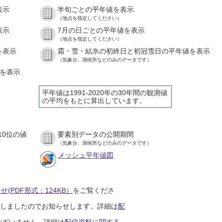
表示
半旬ごとの平年値を表示
（地点を指定してください）
表示
7月の日ごとの平年値を表示
（地点を指定してください）
を表示
霜・雪・結氷の初終日と初冠雪日の平年値を表示
（気象台、測候所などのみのデータです）
値を表示
平年値は1991-2020年の30年間の観測値
の平均をもとに算出しています。
10位の値
要素別データの公開期間
（気象台、測候所などのみのデータです）
メッシュ平年値図
(PDF形式：124KB）
をご覧くださ
開始しましたのでお知らせします。詳細は
配
ございません。詳細は
配信資料に関する