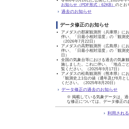
お知らせ（PDF形式：62KB）
のとおり
過去のお知らせ
データ修正のお知らせ
アメダスの郡家観測所（兵庫県）におい
伴い、「日最小相対湿度」の「観測史
（2026年7月22日）
アメダスの高野観測所（広島県）におい
伴い、「日最小相対湿度」の「観測史
日）
全国の気象台等における過去の気象観
施しました。これに伴い、「地点ごと
覧ください。（2025年9月17日）
アメダスの松島観測所（熊本県）にお
「観測史上1位の値（通年及び8月と
ください。（2025年8月20日）
データ修正の過去のお知らせ
※ 掲載している気象データは、
な修正については、データ修正の
利用され