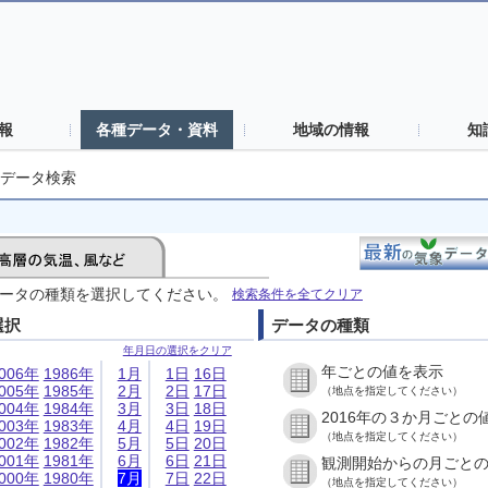
報
各種データ・資料
地域の情報
知
データ検索
ータの種類を選択してください。
検索条件を全てクリア
選択
データの種類
年月日の選択をクリア
年ごとの値を表示
006年
1986年
1月
1日
16日
005年
1985年
2月
2日
17日
（地点を指定してください）
004年
1984年
3月
3日
18日
2016年の３か月ごとの
003年
1983年
4月
4日
19日
（地点を指定してください）
002年
1982年
5月
5日
20日
001年
1981年
6月
6日
21日
観測開始からの月ごと
000年
1980年
7月
7日
22日
（地点を指定してください）