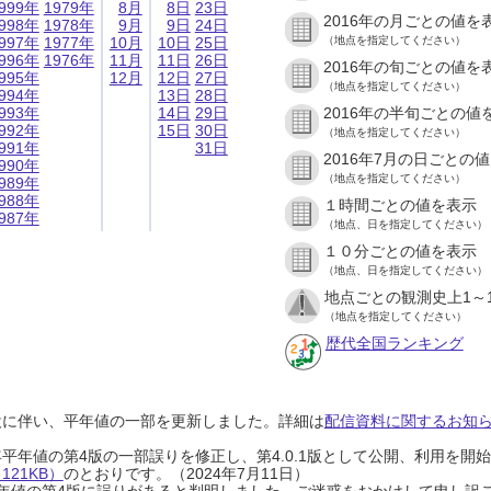
999年
1979年
8月
8日
23日
2016年の月ごとの値を
998年
1978年
9月
9日
24日
997年
1977年
10月
10日
25日
（地点を指定してください）
996年
1976年
11月
11日
26日
2016年の旬ごとの値を
995年
12月
12日
27日
（地点を指定してください）
994年
13日
28日
993年
14日
29日
2016年の半旬ごとの値
992年
15日
30日
（地点を指定してください）
991年
31日
2016年7月の日ごとの
990年
（地点を指定してください）
989年
988年
１時間ごとの値を表示
987年
（地点、日を指定してください）
１０分ごとの値を表示
（地点、日を指定してください）
地点ごとの観測史上1～
（地点を指定してください）
歴代全国ランキング
設に伴い、平年値の一部を更新しました。詳細は
配信資料に関するお知らせ
0年平年値の第4版の一部誤りを修正し、第4.0.1版として公開、利用を
21KB）
のとおりです。（2024年7月11日）
0年平年値の第4版に誤りがあると判明しました。ご迷惑をおかけして申し訳