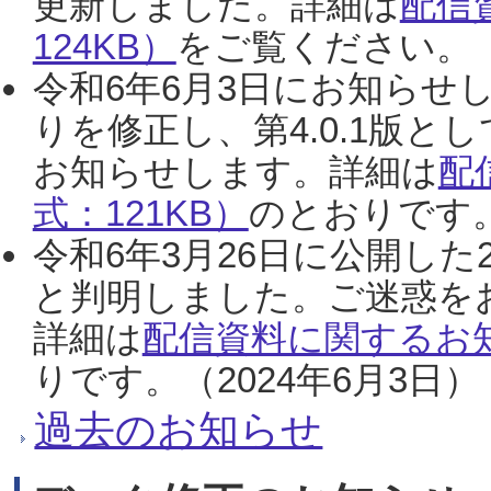
更新しました。詳細は
配信
124KB）
をご覧ください。（2
令和6年6月3日にお知らせし
りを修正し、第4.0.1版
お知らせします。詳細は
配
式：121KB）
のとおりです。
令和6年3月26日に公開した
と判明しました。ご迷惑を
詳細は
配信資料に関するお知
りです。（2024年6月3日）
過去のお知らせ