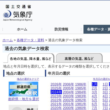
ホーム
防災情報
各種データ・
ホーム
>
各種データ・資料
>
過去の気象データ検索
過去の気象データ検索
地点と年月日時を選択して、表示するデータの種類を選択してくださ
地点の選択
年月日の選択
地点の選択をクリア
年月日の選択
2026年
2006年
1986年
1月
1日
2025年
2005年
1985年
2月
2日
2024年
2004年
1984年
3月
3日
2023年
2003年
1983年
4月
4日
都府県・地方を選択
2022年
2002年
1982年
5月
5日
2021年
2001年
1981年
6月
6日
2020年
2000年
1980年
7月
7日