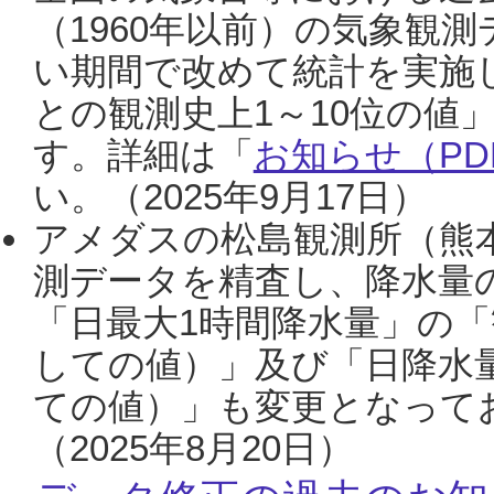
（1960年以前）の気象観
い期間で改めて統計を実施
との観測史上1～10位の値
す。詳細は「
お知らせ（PDF
い。（2025年9月17日）
アメダスの松島観測所（熊本
測データを精査し、降水量
「日最大1時間降水量」の「
しての値）」及び「日降水
ての値）」も変更となって
（2025年8月20日）