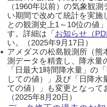
（1960年以前）の気象観
い期間で改めて統計を実施
との観測史上1～10位の値
す。詳細は「
お知らせ（PDF
い。（2025年9月17日）
アメダスの松島観測所（熊本
測データを精査し、降水量
「日最大1時間降水量」の「
しての値）」及び「日降水
ての値）」も変更となって
（2025年8月20日）