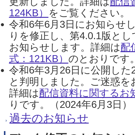
更新しました。詳細は
配信
124KB）
をご覧ください。（2
令和6年6月3日にお知らせし
りを修正し、第4.0.1版
お知らせします。詳細は
配
式：121KB）
のとおりです。
令和6年3月26日に公開した
と判明しました。ご迷惑を
詳細は
配信資料に関するお知
りです。（2024年6月3日）
過去のお知らせ