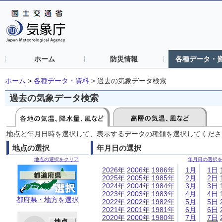
ホーム
防災情報
各種データ・
ホーム
>
各種データ・資料
>
過去の気象データ検索
過去の気象データ検索
地点と年月日時を選択して、表示するデータの種類を選択してくださ
地点の選択
年月日の選択
地点の選択をクリア
年月日の選択
2026年
2006年
1986年
1月
1日
2025年
2005年
1985年
2月
2日
2024年
2004年
1984年
3月
3日
2023年
2003年
1983年
4月
4日
都府県・地方を選択
2022年
2002年
1982年
5月
5日
2021年
2001年
1981年
6月
6日
2020年
2000年
1980年
7月
7日