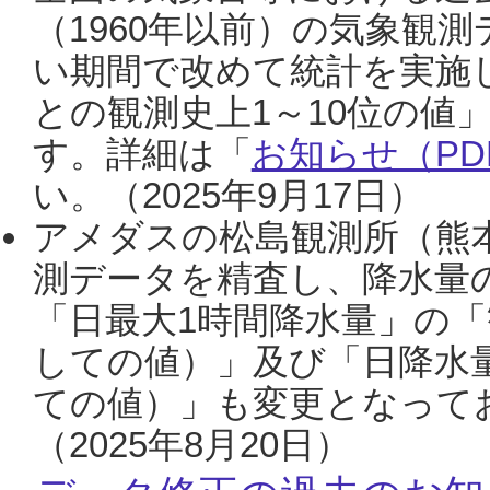
（1960年以前）の気象観
い期間で改めて統計を実施
との観測史上1～10位の値
す。詳細は「
お知らせ（PDF
い。（2025年9月17日）
アメダスの松島観測所（熊本
測データを精査し、降水量
「日最大1時間降水量」の「
しての値）」及び「日降水
ての値）」も変更となって
（2025年8月20日）