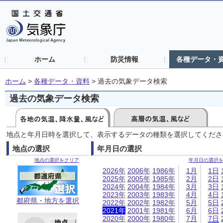
ホーム
防災情報
各種データ・
ホーム
>
各種データ・資料
>
過去の気象データ検索
過去の気象データ検索
地点と年月日時を選択して、表示するデータの種類を選択してくださ
地点の選択
年月日の選択
地点の選択をクリア
年月日の選択
2026年
2006年
1986年
1月
1日
2025年
2005年
1985年
2月
2日
2024年
2004年
1984年
3月
3日
2023年
2003年
1983年
4月
4日
都府県・地方を選択
2022年
2002年
1982年
5月
5日
2021年
2001年
1981年
6月
6日
2020年
2000年
1980年
7月
7日