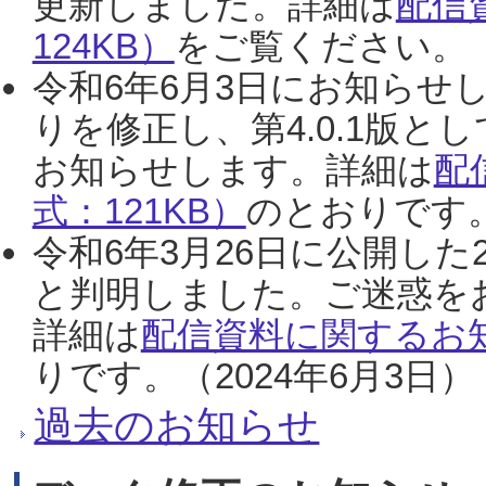
更新しました。詳細は
配信
124KB）
をご覧ください。（2
令和6年6月3日にお知らせし
りを修正し、第4.0.1版
お知らせします。詳細は
配
式：121KB）
のとおりです。
令和6年3月26日に公開した
と判明しました。ご迷惑を
詳細は
配信資料に関するお知
りです。（2024年6月3日）
過去のお知らせ