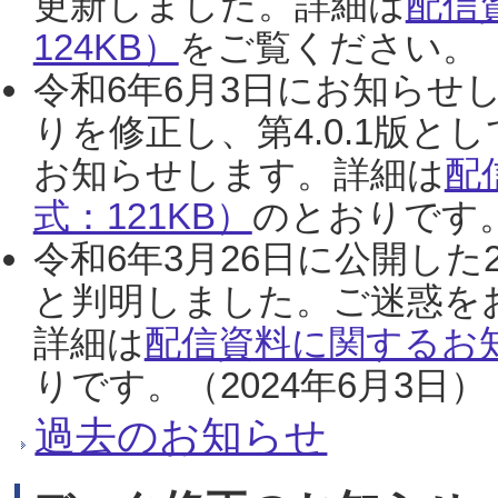
更新しました。詳細は
配信
124KB）
をご覧ください。（2
令和6年6月3日にお知らせし
りを修正し、第4.0.1版
お知らせします。詳細は
配
式：121KB）
のとおりです。
令和6年3月26日に公開した
と判明しました。ご迷惑を
詳細は
配信資料に関するお知
りです。（2024年6月3日）
過去のお知らせ