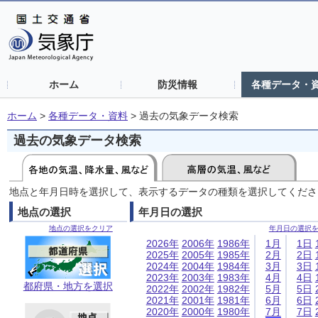
ホーム
防災情報
各種データ・
ホーム
>
各種データ・資料
>
過去の気象データ検索
過去の気象データ検索
地点と年月日時を選択して、表示するデータの種類を選択してくださ
地点の選択
年月日の選択
地点の選択をクリア
年月日の選択
2026年
2006年
1986年
1月
1日
2025年
2005年
1985年
2月
2日
2024年
2004年
1984年
3月
3日
2023年
2003年
1983年
4月
4日
都府県・地方を選択
2022年
2002年
1982年
5月
5日
2021年
2001年
1981年
6月
6日
2020年
2000年
1980年
7月
7日