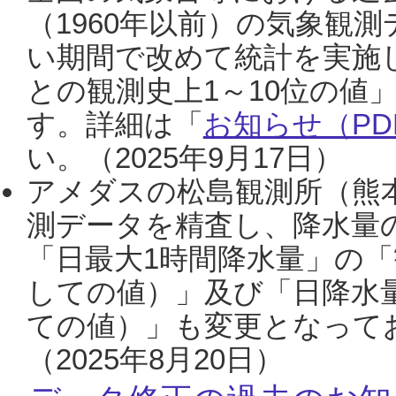
（1960年以前）の気象観
い期間で改めて統計を実施
との観測史上1～10位の値
す。詳細は「
お知らせ（PDF
い。（2025年9月17日）
アメダスの松島観測所（熊本
測データを精査し、降水量
「日最大1時間降水量」の「
しての値）」及び「日降水
ての値）」も変更となって
（2025年8月20日）